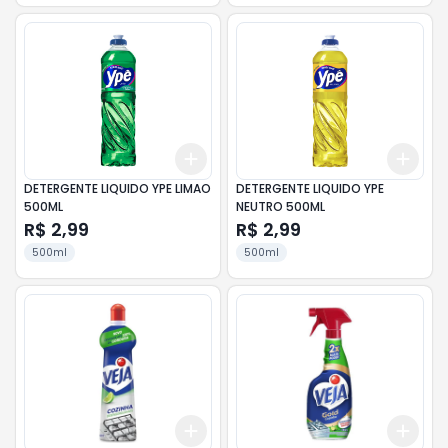
Add
Add
+
3
+
5
+
10
+
3
DETERGENTE LIQUIDO YPE LIMAO
DETERGENTE LIQUIDO YPE
500ML
NEUTRO 500ML
R$ 2,99
R$ 2,99
500ml
500ml
Add
Add
+
3
+
5
+
10
+
3