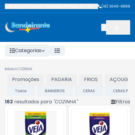
Loja Birigui Silvares
-
Avenida Antônio da Silva Nunes
(18) 3649-8888
,
Birigüi
-
SP
Categorias
Início
COZINHA
Promoções
PADARIA
FRIOS
AÇOUGUE
Todos
BANHEIROS
CERAS
CERAS P/ C
162
resultados para
"
COZINHA
"
Filtros