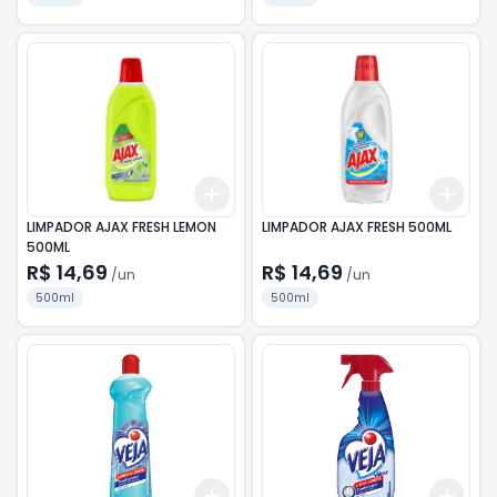
Add
Add
+
3
+
5
+
10
+
3
LIMPADOR AJAX FRESH LEMON
LIMPADOR AJAX FRESH 500ML
500ML
R$ 14,69
R$ 14,69
/
un
/
un
500ml
500ml
Add
Add
+
3
+
5
+
10
+
3