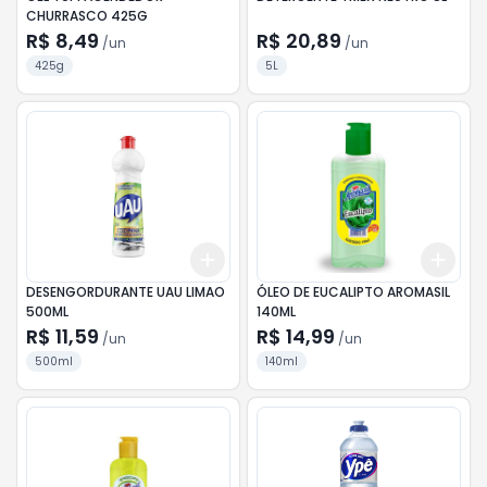
CHURRASCO 425G
R$ 8,49
R$ 20,89
/
un
/
un
425g
5L
Add
Add
+
3
+
5
+
10
+
3
DESENGORDURANTE UAU LIMAO
ÓLEO DE EUCALIPTO AROMASIL
500ML
140ML
R$ 11,59
R$ 14,99
/
un
/
un
500ml
140ml