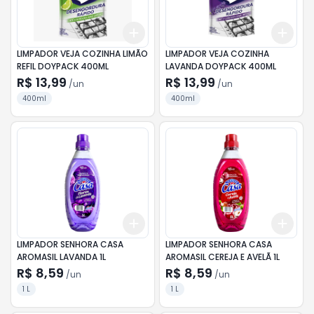
Add
Add
+
3
+
5
+
10
+
3
LIMPADOR VEJA COZINHA LIMÃO
LIMPADOR VEJA COZINHA
REFIL DOYPACK 400ML
LAVANDA DOYPACK 400ML
R$ 13,99
R$ 13,99
/
un
/
un
400ml
400ml
Add
Add
+
3
+
5
+
10
+
3
LIMPADOR SENHORA CASA
LIMPADOR SENHORA CASA
AROMASIL LAVANDA 1L
AROMASIL CEREJA E AVELÃ 1L
R$ 8,59
R$ 8,59
/
un
/
un
1 L
1 L