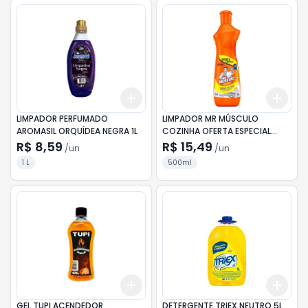
Add
Add
+
3
+
5
+
10
+
3
LIMPADOR PERFUMADO
LIMPADOR MR MÚSCULO
AROMASIL ORQUÍDEA NEGRA 1L
COZINHA OFERTA ESPECIAL
500ML
R$ 8,59
R$ 15,49
/
un
/
un
1 L
500ml
Add
Add
+
3
+
5
+
10
+
3
GEL TUPI ACENDEDOR
DETERGENTE TRIEX NEUTRO 5L