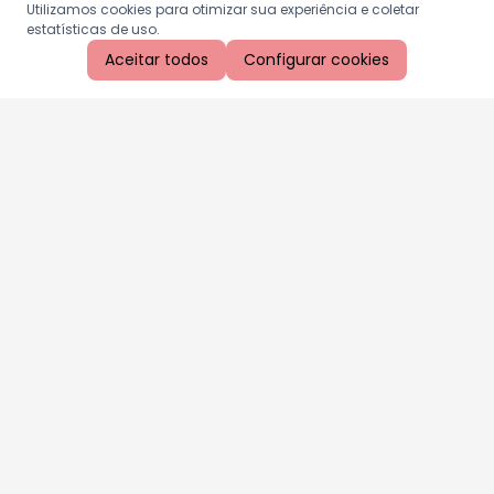
Utilizamos cookies para otimizar sua experiência e coletar
estatísticas de uso.
Aceitar todos
Configurar cookies
Aproveite as nossas promoções!
Cadastre seu e-mail e receba ofertas exclusivas.
QUERO RECEBER