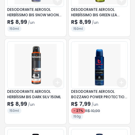
Add
Add
+
3
+
5
+
10
+
3
DESODORANTE AEROSOL
DESODORANTE AEROSOL
HERBÍSSIMO BIS SNOW MOON
HERBÍSSIMO BIS GREEN LEA
150ML
150ML
R$ 8,99
R$ 8,99
/
un
/
un
150ml
150ml
Add
Add
+
3
+
5
+
10
+
3
DESODORANTE AEROSOL
DESODORANTE AEROSOL
HERBÍSSIM BIS DARK SILV 150ML
BOZZANO POWER PROTECTION
150ML
R$ 8,99
R$ 7,99
/
un
/
un
R$ 10,99
150ml
-
27
%
150g