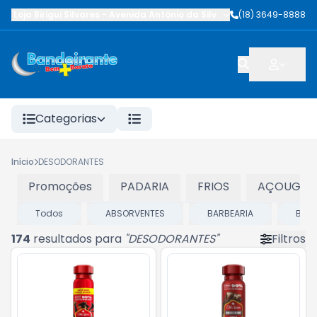
Loja Birigui Silvares
-
Avenida Antônio da Silva Nunes
(18) 3649-8888
,
Birigüi
-
SP
Categorias
Início
DESODORANTES
Promoções
PADARIA
FRIOS
AÇOUGUE
Todos
ABSORVENTES
BARBEARIA
BRO
174
resultados para
"
DESODORANTES
"
Filtros