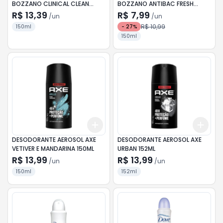
BOZZANO CLINICAL CLEAN
BOZZANO ANTIBAC FRESH
150ML
150ML
R$ 13,39
R$ 7,99
/
un
/
un
R$ 10,99
150ml
-
27
%
150ml
Add
Add
+
3
+
5
+
10
+
3
DESODORANTE AEROSOL AXE
DESODORANTE AEROSOL AXE
VETIVER E MANDARINA 150ML
URBAN 152ML
R$ 13,99
R$ 13,99
/
un
/
un
150ml
152ml