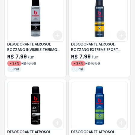
Add
Add
+
3
+
5
+
10
+
3
DESODORANTE AEROSOL
DESODORANTE AEROSOL
BOZZANO INVISIBLE THERMO
BOZZANO EXTREME SPORT
150ML
150ML
R$ 7,99
R$ 7,99
/
un
/
un
R$ 10,99
R$ 10,99
-
27
%
-
27
%
150ml
150ml
Add
Add
+
3
+
5
+
10
+
3
DESODORANTE AEROSOL
DESODORANTE AEROSOL