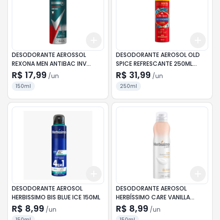
Add
Add
+
3
+
5
+
10
+
3
DESODORANTE AEROSSOL
DESODORANTE AEROSOL OLD
REXONA MEN ANTIBAC INV
SPICE REFRESCANTE 250ML
150ML
LEVE+ PAGUE-
R$ 17,99
R$ 31,99
/
un
/
un
150ml
250ml
Add
Add
+
3
+
5
+
10
+
3
DESODORANTE AEROSOL
DESODORANTE AEROSOL
HERBISSIMO BIS BLUE ICE 150ML
HERBÍSSIMO CARE VANILLA
150ML
R$ 8,99
R$ 8,99
/
un
/
un
150ml
150ml