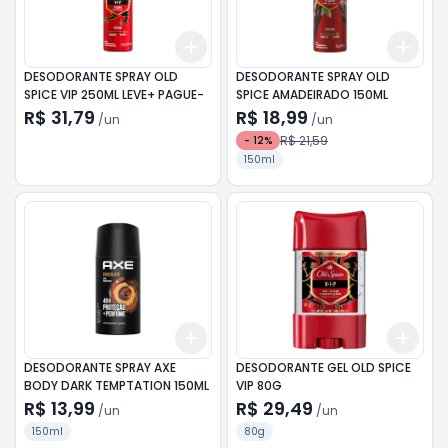
Add
Add
+
3
+
5
+
10
+
3
DESODORANTE SPRAY OLD
DESODORANTE SPRAY OLD
SPICE VIP 250ML LEVE+ PAGUE-
SPICE AMADEIRADO 150ML
R$ 31,79
R$ 18,99
/
un
/
un
R$ 21,59
-
12
%
150ml
Add
Add
+
3
+
5
+
10
+
3
DESODORANTE SPRAY AXE
DESODORANTE GEL OLD SPICE
BODY DARK TEMPTATION 150ML
VIP 80G
R$ 13,99
R$ 29,49
/
un
/
un
150ml
80g