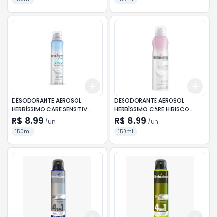
Add
Add
+
3
+
5
+
10
+
3
DESODORANTE AEROSOL
DESODORANTE AEROSOL
HERBÍSSIMO CARE SENSITIV
HERBÍSSIMO CARE HIBISCO
150ML
150ML
R$ 8,99
R$ 8,99
/
un
/
un
150ml
150ml