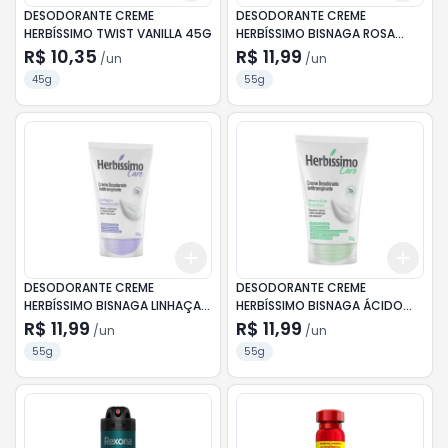
DESODORANTE CREME
DESODORANTE CREME
HERBÍSSIMO TWIST VANILLA 45G
HERBÍSSIMO BISNAGA ROSA
MOSQUETA NIACIAMIDA 55G
R$ 10,35
R$ 11,99
/
un
/
un
45g
55g
Add
Add
+
3
+
5
+
10
+
3
DESODORANTE CREME
DESODORANTE CREME
HERBÍSSIMO BISNAGA LINHAÇA
HERBÍSSIMO BISNAGA ÁCIDO
COENZIMA 55G
HIALURÔNICO 55G
R$ 11,99
R$ 11,99
/
un
/
un
55g
55g