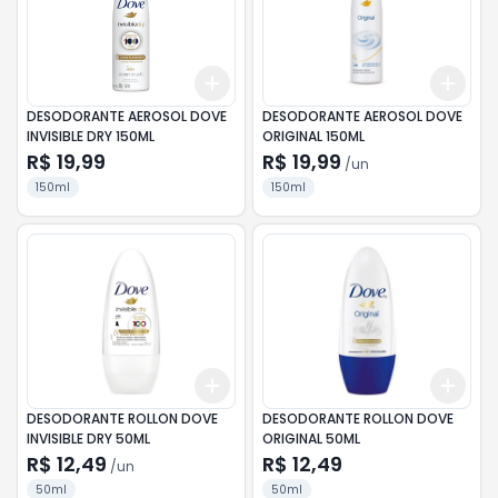
Add
Add
+
3
+
5
+
10
+
3
DESODORANTE AEROSOL DOVE
DESODORANTE AEROSOL DOVE
INVISIBLE DRY 150ML
ORIGINAL 150ML
R$ 19,99
R$ 19,99
/
un
150ml
150ml
Add
Add
+
3
+
5
+
10
+
3
DESODORANTE ROLLON DOVE
DESODORANTE ROLLON DOVE
INVISIBLE DRY 50ML
ORIGINAL 50ML
R$ 12,49
R$ 12,49
/
un
50ml
50ml