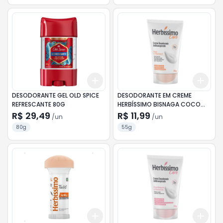
Add
Add
+
3
+
5
+
10
+
3
DESODORANTE GEL OLD SPICE
DESODORANTE EM CREME
REFRESCANTE 80G
HERBÍSSIMO BISNAGA COCO
VITAMINA C 55G
R$ 29,49
R$ 11,99
/
un
/
un
80g
55g
Add
Add
+
3
+
5
+
10
+
3