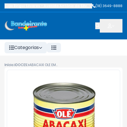
Loja Birigui Silvares
-
Avenida Antônio da Silva Nunes
(18) 3649-8888
,
Birigüi
-
SP
Categorias
Início
DOCES
ABACAXI OLE EM CALDA RODELAS 400G