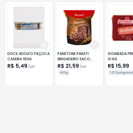
Add
Add
+
3
+
5
+
10
+
3
+
5
+
10
DOCE ADOLFO PAÇOCA
PANETONE PARATI
GOIABADA PRE
CASEIRA 150G
BRIGADEIRO SACO
01 KG
400G
R$ 5,49
R$ 21,59
R$ 15,99
/
un
/
un
400g
1.01 Quilogram