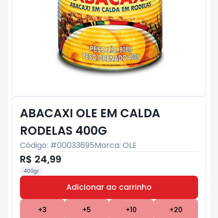
ABACAXI OLE EM CALDA
RODELAS 400G
Código: #
00033695
Marca:
OLE
R$ 24,99
400gr
Adicionar ao carrinho
Subtotal:
R$ 0
+
3
+
5
+
10
+
20