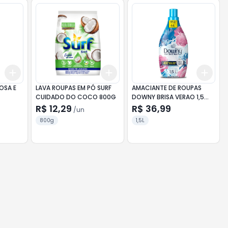
Add
Add
Add
+
3
+
5
+
10
+
3
+
5
+
10
+
3
OSA E
LAVA ROUPAS EM PÓ SURF
AMACIANTE DE ROUPAS
CUIDADO DO COCO 800G
DOWNY BRISA VERAO 1,5
LITROS
R$ 12,29
R$ 36,99
/
un
800g
1,5L