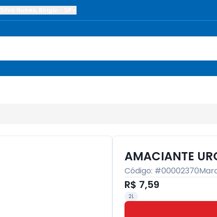
Silva Nunes
,
Birigüi
-
SP
AMACIANTE URC
Código: #
00002370
Mar
R$ 7,59
2L