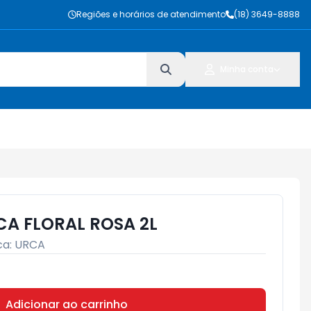
Regiões e horários de atendimento
(18) 3649-8888
Minha conta
A FLORAL ROSA 2L
ca:
URCA
Adicionar ao carrinho
Subtotal:
R$ 0,00