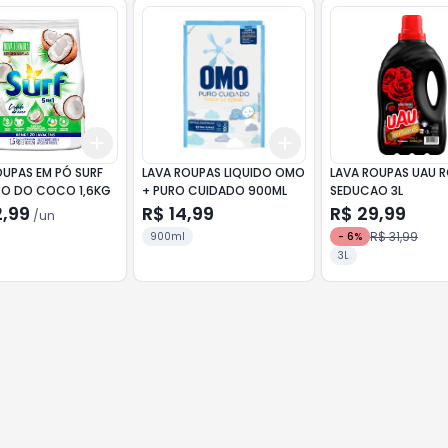
Add
Add
10
+
3
+
5
+
10
+
3
+
5
+
10
OUPAS EM PÓ SURF
LAVA ROUPAS LIQUIDO OMO
LAVA ROUPAS UAU R
O DO COCO 1,6KG
+ PURO CUIDADO 900ML
SEDUCAO 3L
2,99
R$ 14,99
R$ 29,99
/
un
R$ 31,99
900ml
-
6
%
3L