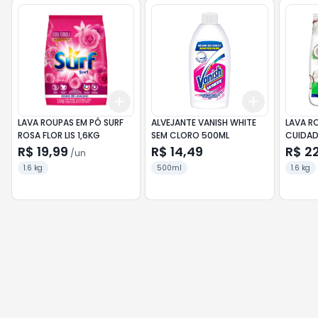
Add
Add
+
3
+
5
+
10
+
3
+
5
+
LAVA ROUPAS EM PÓ SURF
ALVEJANTE VANISH WHITE
LAVA R
ROSA FLOR LIS 1,6KG
SEM CLORO 500ML
CUIDAD
R$ 19,99
R$ 14,49
R$ 2
/
un
1.6 kg
500ml
1.6 kg