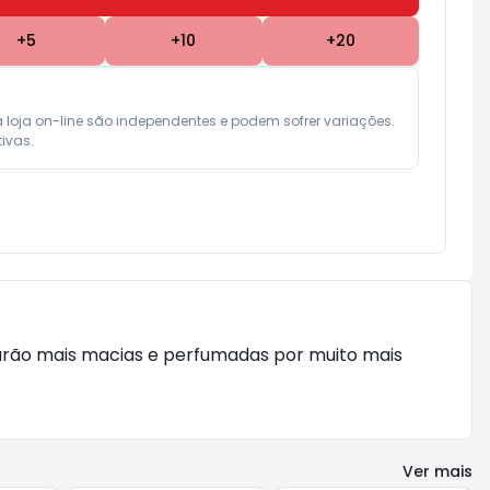
+
5
+
10
+
20
a loja on-line são independentes e podem sofrer variações.

ivas.
arão mais macias e perfumadas por muito mais
Ver mais