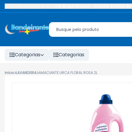
Você está navegando em:
Loja Birigui Silvares
-
Avenida Antônio da 
Categorias
Categorias
Início
LAVANDERIA
AMACIANTE URCA FLORAL ROSA 2L