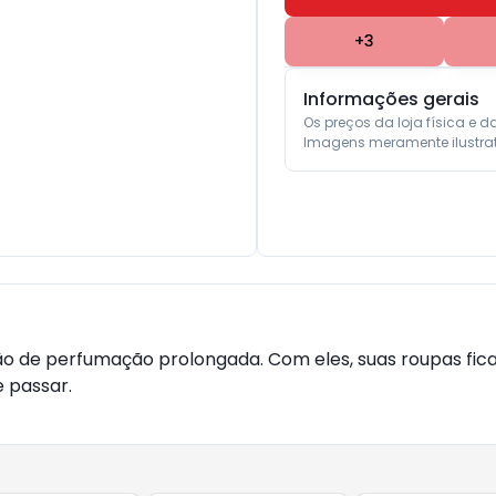
+
3
Informações gerais
Os preços da loja física e d
Imagens meramente ilustrat
ão de perfumação prolongada. Com eles, suas roupas fic
e passar.