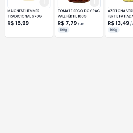
Add
Add
+
3
+
5
+
10
+
3
+
5
+
10
MAIONESE HEMMER
TOMATE SECO DOY PAC
AZEITONA VER
TRADICIONAL 670G
VALE FÉRTIL 100G
FERTIL FATIAD
160G
R$ 15,99
R$ 7,79
R$ 13,49
/
un
/
100g
160g