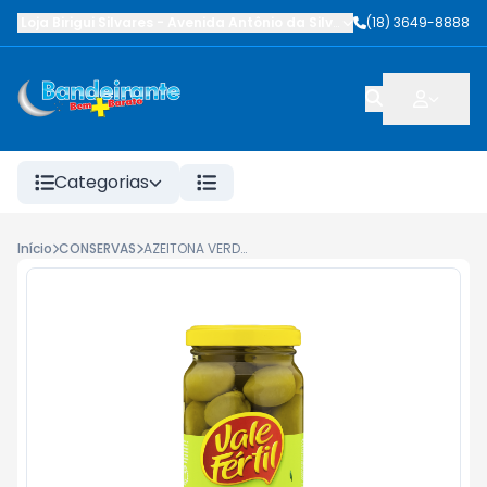
Loja Birigui Silvares
-
Avenida Antônio da Silva Nunes
(18) 3649-8888
,
Birigüi
-
SP
Categorias
Início
CONSERVAS
AZEITONA VERDE VALE FERTIL COM CAROÇO VIDRO 200G