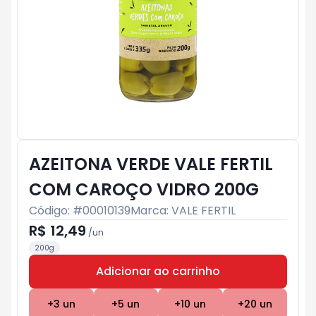
AZEITONA VERDE VALE FERTIL
COM CAROÇO VIDRO 200G
Código: #
00010139
Marca:
VALE FERTIL
R$ 12,49
/
un
200g
Adicionar ao carrinho
Subtotal:
R$ 0
+
3
un
+
5
un
+
10
un
+
20
un