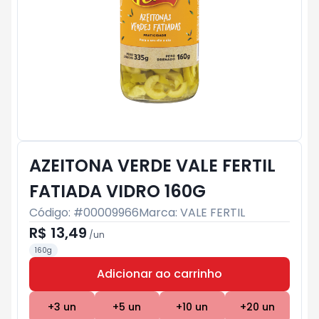
AZEITONA VERDE VALE FERTIL
FATIADA VIDRO 160G
Código: #
00009966
Marca:
VALE FERTIL
R$ 13,49
/
un
160g
Adicionar ao carrinho
Subtotal:
R$ 0
+
3
un
+
5
un
+
10
un
+
20
un