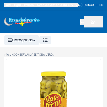
Loja Birigui Silvares
-
Avenida Antônio da Silva Nunes
(18) 3649-8888
,
Birigüi
-
SP
Categorias
Início
CONSERVAS
AZEITONA VERDE VALE FERTIL FATIADA VIDRO 160G