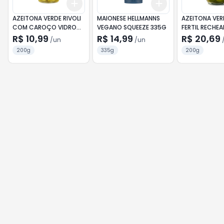
Add
Add
+
3
+
5
+
10
+
3
+
5
+
10
AZEITONA VERDE RIVOLI
MAIONESE HELLMANNS
AZEITONA VER
COM CAROÇO VIDRO
VEGANO SQUEEZE 335G
FERTIL RECHE
200G
200G
R$ 10,99
R$ 14,99
R$ 20,69
/
un
/
un
200g
335g
200g