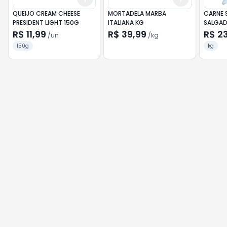
QUEIJO CREAM CHEESE
MORTADELA MARBA
CARNE 
PRESIDENT LIGHT 150G
ITALIANA KG
SALGAD
R$ 11,99
R$ 39,99
R$ 23
/
un
/
kg
150g
kg