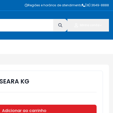
Regiões e horários de atendimento
(18) 3649-8888
Minha conta
SEARA KG
Adicionar ao carrinho
Subtotal:
R$ 0,00