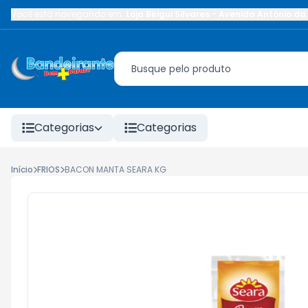
Você está navegando em:
Loja Birigui Silvares
-
Avenida Antônio da 
Categorias
Categorias
Início
FRIOS
BACON MANTA SEARA KG