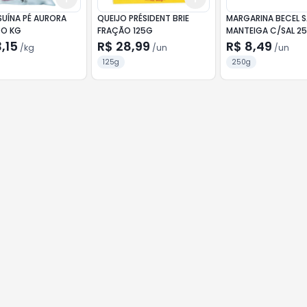
SUÍNA PÉ AURORA
QUEIJO PRÉSIDENT BRIE
MARGARINA BECEL 
O KG
FRAÇÃO 125G
MANTEIGA C/SAL 2
,15
R$ 28,99
R$ 8,49
/
kg
/
un
/
un
125g
250g