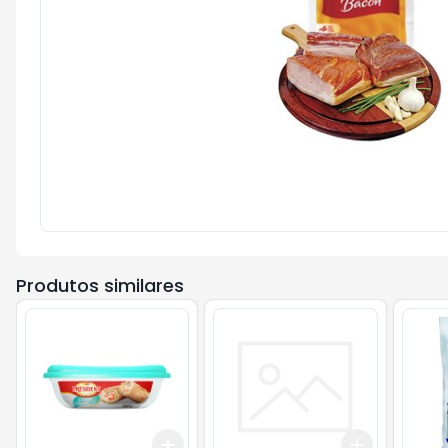
Produtos similares
Add
Add
+
3
+
5
+
10
+
0.6
kg
+
1