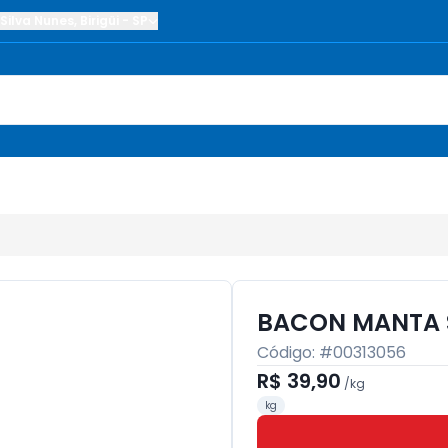
Silva Nunes
,
Birigüi
-
SP
BACON MANTA 
Código: #
00313056
R$ 39,90
/
kg
kg