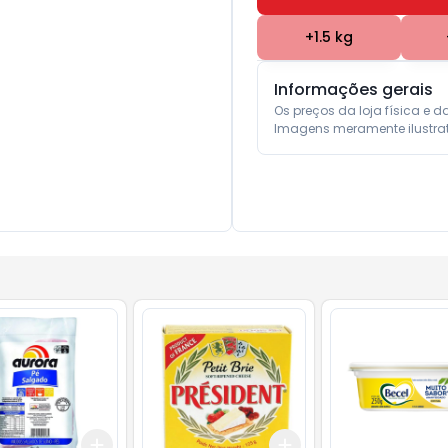
+
1.5
kg
Informações gerais
Os preços da loja física e d
Imagens meramente ilustrat
Add
Add
kg
+
1.5
kg
+
2.5
kg
+
3
+
5
+
10