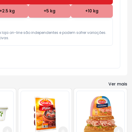
+
2.5
kg
+
5
kg
+
10
kg
a loja on-line são independentes e podem sofrer variações.

ivas.
Ver mais
Add
Add
Add
+
3
+
5
+
10
+
3
+
5
+
10
+
0.