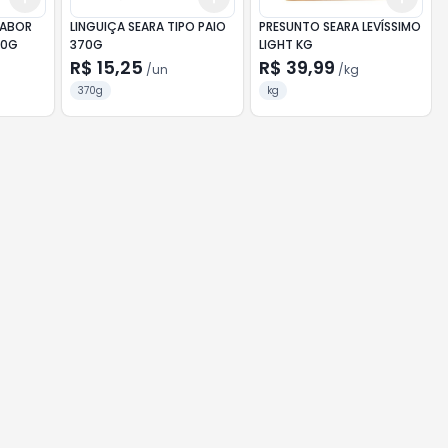
SABOR
LINGUIÇA SEARA TIPO PAIO
PRESUNTO SEARA LEVÍSSIMO
50G
370G
LIGHT KG
R$ 15,25
R$ 39,99
/
un
/
kg
370g
kg