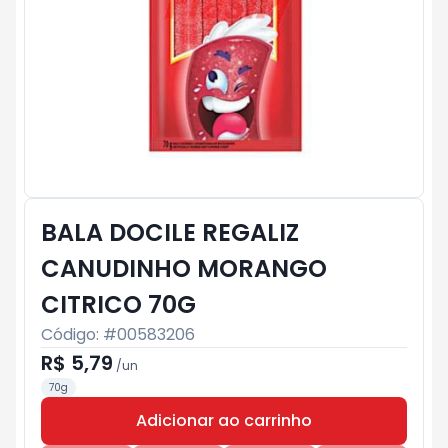
BALA DOCILE REGALIZ
CANUDINHO MORANGO
CITRICO 70G
Código: #
00583206
R$ 5,79
/
un
70g
Adicionar ao carrinho
Subtotal:
R$ 0