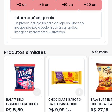
+
3
un
+
5
un
+
10
un
+
20
un
Informações gerais
Os preços da loja física e da loja on-line são 
independentes e podem sofrer variações.

Imagens meramente ilustrativas.
Produtos similares
Ver mais
Add
Add
+
3
+
5
+
10
+
3
+
5
+
10
BALA 7 BELO
CHOCOLATE GAROTO
BALA BUTTER 
FRAMBOESA RECHEADO
CAJU E PASSAS 80G
CHOCOLATE 
90G
R$ 5,59
R$ 9,99
R$ 27,19
/
un