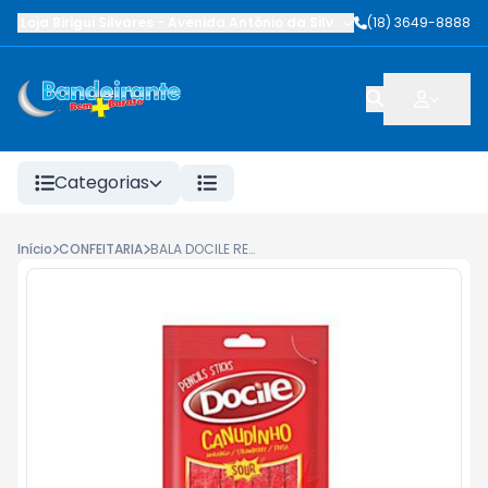
Loja Birigui Silvares
-
Avenida Antônio da Silva Nunes
(18) 3649-8888
,
Birigüi
-
SP
Categorias
Início
CONFEITARIA
BALA DOCILE REGALIZ CANUDINHO MORANGO CITRICO 70G