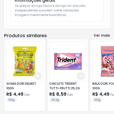
Informações gerais
Os preços da loja física e da loja on-line são 
independentes e podem sofrer variações.

Imagens meramente ilustrativas.
Produtos similares
Ver mais
Add
Add
+
3
+
5
+
10
+
3
+
5
+
10
GOMA DORI DELIKET
CHICLETE TRIDENT
BALA DORI YO
100G
TUTTI-FRUTTI 25,2G
100G
R$ 4,49
R$ 8,59
R$ 4,49
/
un
/
un
/
u
100g
25,2g
100g