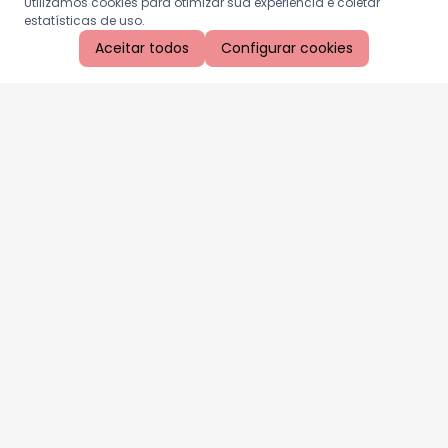
Utilizamos cookies para otimizar sua experiência e coletar
estatísticas de uso.
Aceitar todos
Configurar cookies
Aproveite as nossas promoções!
Cadastre seu e-mail e receba ofertas exclusivas.
QUERO RECEBER