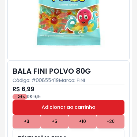
BALA FINI POLVO 80G
Código: #
00855419
Marca:
FINI
R$ 6,99
R$ 9,15
-
24
%
Adicionar ao carrinho
Subtotal:
R$ 0
+
3
+
5
+
10
+
20