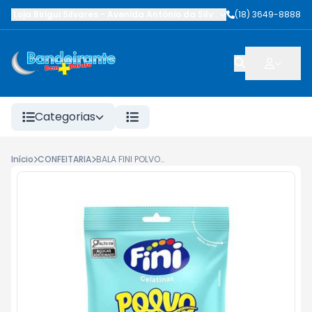
Loja Birigui Silvares
-
Avenida Antônio da Silva Nunes
(18) 3649-8888
,
Birigüi
-
SP
Categorias
Início
CONFEITARIA
BALA FINI POLVO 80G