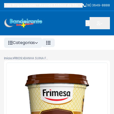
Loja Birigui Silvares
-
Avenida Antônio da Silva Nunes
(18) 3649-8888
,
Birigüi
-
SP
Categorias
Início
FRIOS
BANHA SUINA FRIMESA 450G