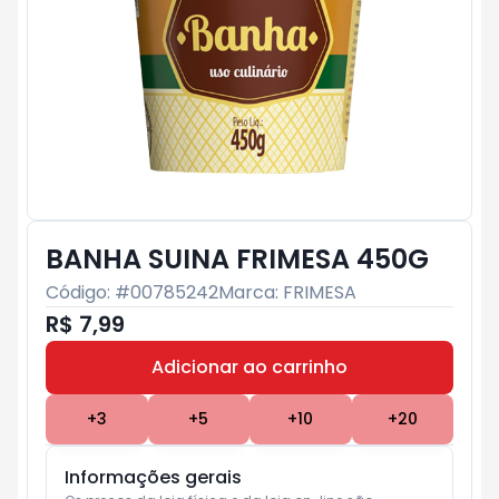
BANHA SUINA FRIMESA 450G
Código: #
00785242
Marca:
FRIMESA
R$ 7,99
Adicionar ao carrinho
Subtotal:
R$ 0
+
3
+
5
+
10
+
20
Informações gerais