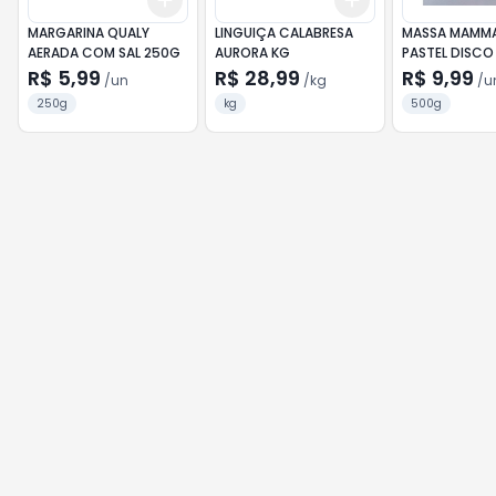
+
3
+
5
+
10
+
1.5
kg
+
2.5
kg
MARGARINA QUALY
LINGUIÇA CALABRESA
MASSA MAMMA
AERADA COM SAL 250G
AURORA KG
PASTEL DISCO
R$ 5,99
R$ 28,99
R$ 9,99
/
un
/
kg
/
u
250g
kg
500g