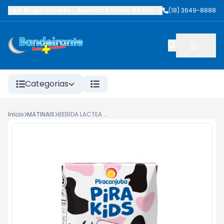
Loja Birigui Silvares
-
Avenida Antônio da Silva Nunes
(18) 3649-8888
,
Birigüi
-
SP
Categorias
Início
MATINAIS
BEBIDA LACTEA PIRAKIDS MILKMOO CHICLETIN 200ML