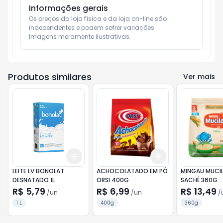
Informações gerais
Os preços da loja física e da loja on-line são 
independentes e podem sofrer variações.

Imagens meramente ilustrativas.
Produtos similares
Ver mais
Add
Add
+
3
+
5
+
10
+
3
+
5
+
10
LEITE LV BONOLAT
ACHOCOLATADO EM PÓ
MINGAU MUCI
DESNATADO 1L
ORSI 400G
SACHÊ 360G
R$ 5,79
R$ 6,99
R$ 13,49
/
un
/
un
/
1 L
400g
360g