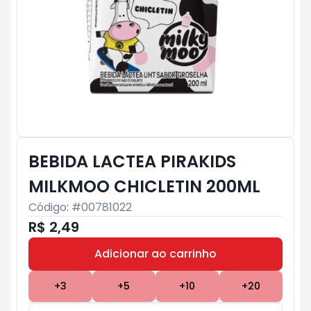
BEBIDA LACTEA PIRAKIDS
MILKMOO CHICLETIN 200ML
Código: #
00781022
R$ 2,49
Adicionar ao carrinho
Subtotal:
R$ 0
+
3
+
5
+
10
+
20