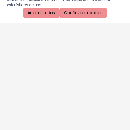
estatísticas de uso.
Aceitar todos
Configurar cookies
Aproveite as nossas promoções!
Cadastre seu e-mail e receba ofertas exclusivas.
QUERO RECEBER