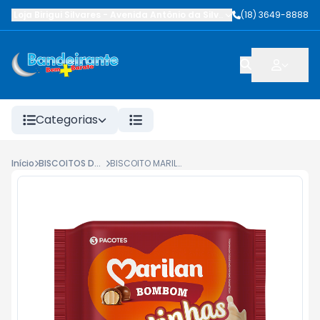
Loja Birigui Silvares
-
Avenida Antônio da Silva Nunes
(18) 3649-8888
,
Birigüi
-
SP
Categorias
Início
BISCOITOS DOCES
BISCOITO MARILAN TORTINHAS BOMBOM 300G