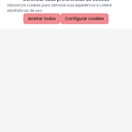
Utilizamos cookies para otimizar sua experiência e coletar
estatísticas de uso.
Aceitar todos
Configurar cookies
Aproveite as nossas promoções!
Cadastre seu e-mail e receba ofertas exclusivas.
QUERO RECEBER