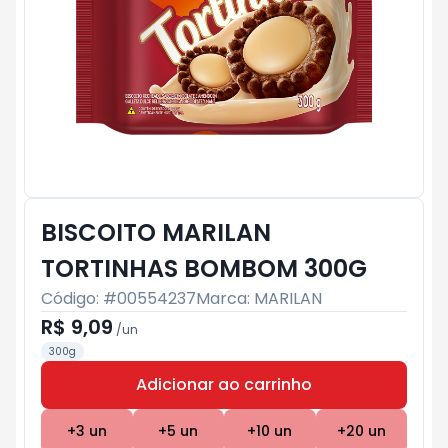
BISCOITO MARILAN
TORTINHAS BOMBOM 300G
Código: #
00554237
Marca:
MARILAN
R$ 9,09
/
un
300g
Adicionar ao carrinho
Subtotal:
R$ 0
+
3
un
+
5
un
+
10
un
+
20
un