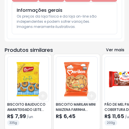
Informações gerais
Os preços da loja física e da loja on-line são 
independentes e podem sofrer variações.

Imagens meramente ilustrativas.
Produtos similares
Ver mais
Add
Add
+
3
+
5
+
10
+
3
+
5
+
10
BISCOITO BAUDUCCO
BISCOITO MARILAN MINI
PÃO DE MEL P
AMANTEIGADO LEITE
MAIZENA FARINHA
COBERTURA D
335G
LACTEA 300G
CHOCOLATE 
R$ 7,99
R$ 6,45
R$ 11,65
/
un
/
u
335g
200g