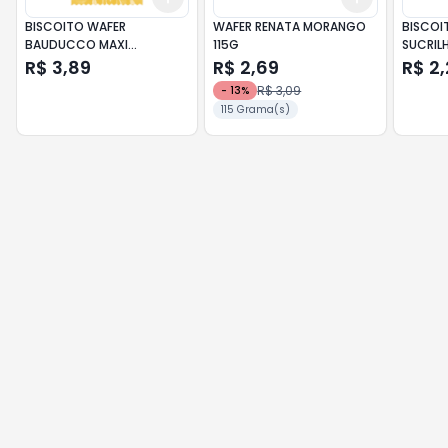
BISCOITO WAFER
WAFER RENATA MORANGO
BISCOI
BAUDUCCO MAXI
115G
SUCRILH
CHOCOLATE 104G
R$ 3,89
R$ 2,69
R$ 2,
R$ 3,09
-
13
%
115 Grama(s)