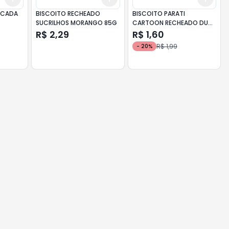
OCADA
BISCOITO RECHEADO
BISCOITO PARATI
SUCRILHOS MORANGO 85G
CARTOON RECHEADO DUO
CHOC BCO 85G
R$ 2,29
R$ 1,60
R$ 1,99
-
20
%