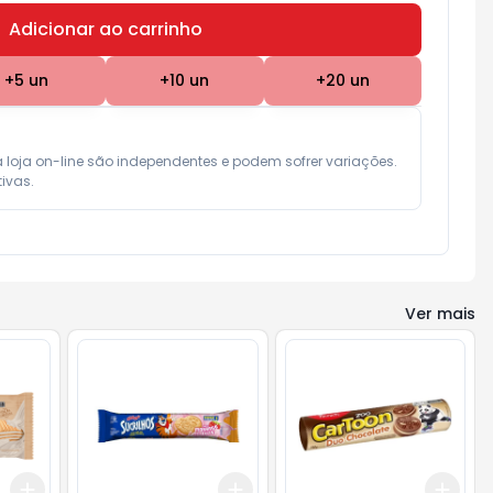
Adicionar ao carrinho
Subtotal:
R$ 0,00
+
5
un
+
10
un
+
20
un
a loja on-line são independentes e podem sofrer variações.

ivas.
Ver mais
Add
Add
Add
+
3
+
5
+
10
+
3
+
5
+
10
+
3