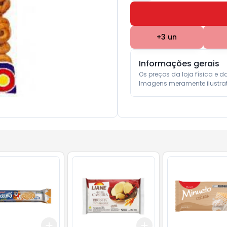
+
3
un
Informações gerais
Os preços da loja física e d
Imagens meramente ilustrat
Add
Add
10
+
3
+
5
+
10
+
3
+
5
+
10