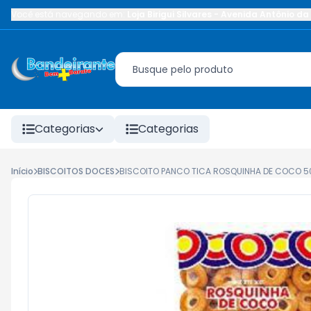
Você está navegando em:
Loja Birigui Silvares
-
Avenida Antônio da 
Categorias
Categorias
Início
BISCOITOS DOCES
BISCOITO PANCO TICA ROSQUINHA DE COCO 