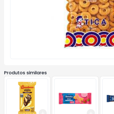
Produtos similares
Add
Add
+
3
+
5
+
10
+
3
+
5
+