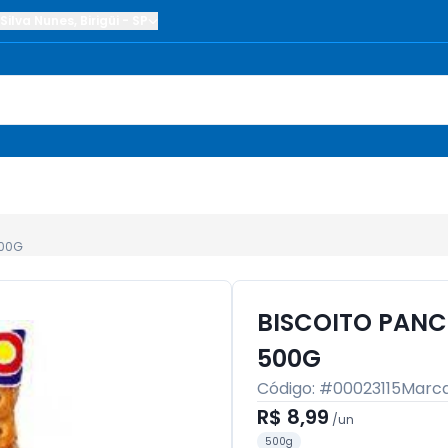
Silva Nunes
,
Birigüi
-
SP
500G
BISCOITO PANC
500G
Código: #
00023115
Marc
R$ 8,99
/
un
500g