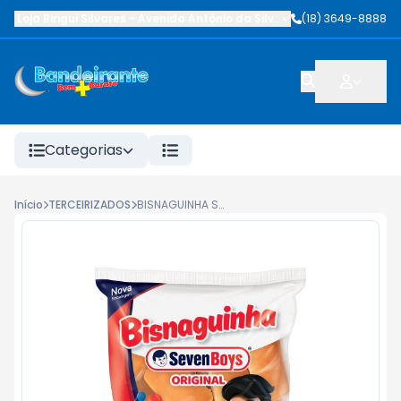
Loja Birigui Silvares
-
Avenida Antônio da Silva Nunes
(18) 3649-8888
,
Birigüi
-
SP
Categorias
Início
TERCEIRIZADOS
BISNAGUINHA SEVEN BOYS ORIGINAL 300G