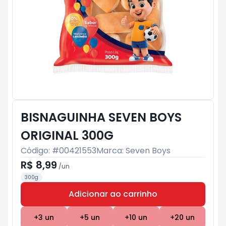
BISNAGUINHA SEVEN BOYS
ORIGINAL 300G
Código: #
00421553
Marca:
Seven Boys
R$ 8,99
/
un
300g
Adicionar ao carrinho
Subtotal:
R$ 0
+
3
un
+
5
un
+
10
un
+
20
un