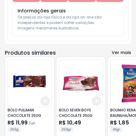
Informações gerais
Os preços da loja física e da loja on-line são 
independentes e podem sofrer variações.

Imagens meramente ilustrativas.
Produtos similares
Ver mais
Add
Add
+
3
+
5
+
10
+
3
+
5
+
10
BOLO PULLMAN
BOLO SEVEN BOYS
BOLINHO REN
CHOCOLATE 250G
CHOCOLATE 250G
BAUNILHA/M
40G
R$ 11,99
R$ 10,49
R$ 1,85
/
un
250g
250gr
40gr