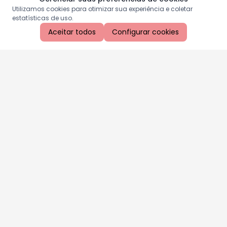
Utilizamos cookies para otimizar sua experiência e coletar
estatísticas de uso.
Aceitar todos
Configurar cookies
Aproveite as nossas promoções!
Cadastre seu e-mail e receba ofertas exclusivas.
QUERO RECEBER