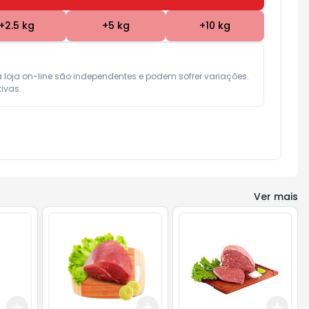
+
2.5
kg
+
5
kg
+
10
kg
a loja on-line são independentes e podem sofrer variações.

ivas.
Ver mais
Add
Add
Add
+
0.6
kg
+
1
kg
+
1.5
kg
+
2.5
kg
+
4.