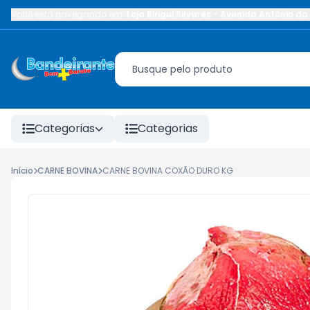
Você está navegando em:
Loja Birigui Silvares
-
Avenida Antônio da 
Categorias
Categorias
Início
CARNE BOVINA
CARNE BOVINA COXÃO DURO KG