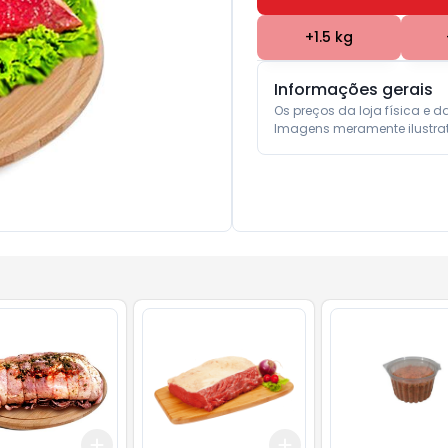
+
1.5
kg
Informações gerais
Os preços da loja física e d
Imagens meramente ilustrat
Add
Add
.5
kg
+
4.5
kg
+
7.5
kg
+
1.5
kg
+
2.5
kg