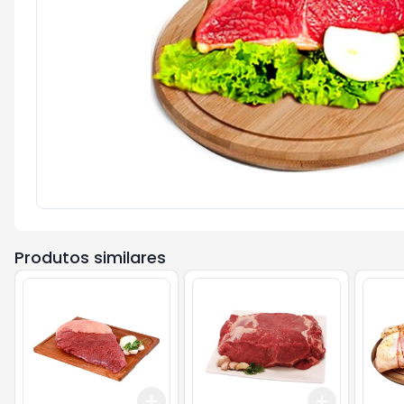
Produtos similares
Add
Add
+
1.5
kg
+
2.5
kg
+
1.5
kg
+
2