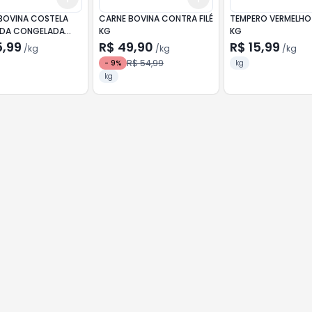
BOVINA COSTELA
CARNE BOVINA CONTRA FILÉ
TEMPERO VERMELHO
DA CONGELADA
KG
KG
G
5,99
R$ 49,90
R$ 15,99
/
kg
/
kg
/
kg
R$ 54,99
-
9
%
kg
kg