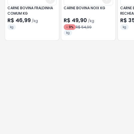
CARNE BOVINA FRALDINHA
CARNE BOVINA NOIX KG
CARNE 
COMUM KG
RECHEA
BEM+ K
R$ 46,99
R$ 49,90
R$ 3
/
kg
/
kg
R$ 54,99
kg
-
9
%
kg
kg