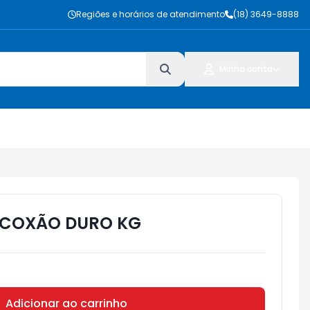
Regiões e horários de atendimento
(18) 3649-8888
Minha conta
 COXÃO DURO KG
Adicionar ao carrinho
Subtotal:
R$ 0,00