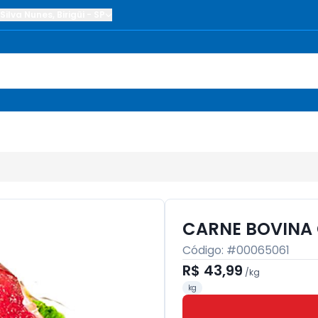
Silva Nunes
,
Birigüi
-
SP
CARNE BOVINA
Código: #
00065061
R$ 43,99
/
kg
kg