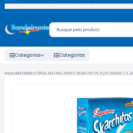
Você está navegando em:
Loja Birigui Silvares
-
Avenida Antônio da 
Categorias
Categorias
Início
MATINAIS
CEREAL MATINAL PARATI SKARCHITOS AÇUCARADO CX 2