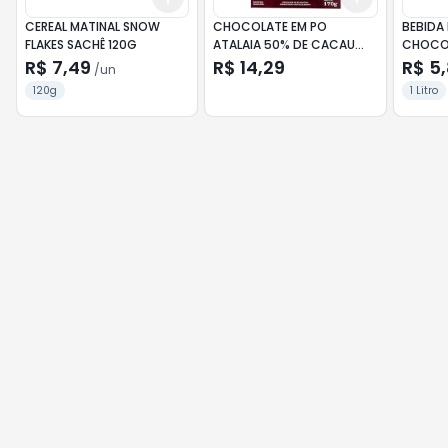
CEREAL MATINAL SNOW
CHOCOLATE EM PO
BEBIDA 
FLAKES SACHÊ 120G
ATALAIA 50% DE CACAU
CHOCOL
170G
R$ 7,49
R$ 14,29
R$ 5
/
un
120g
1 Litro