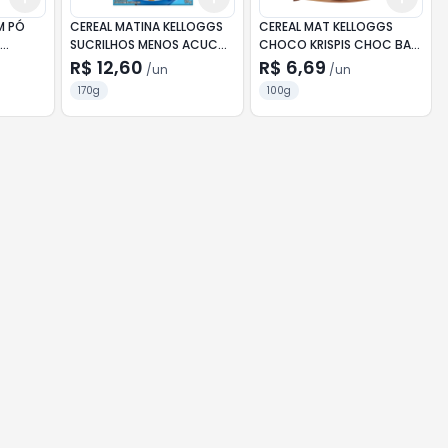
M PÓ
CEREAL MATINA KELLOGGS
CEREAL MAT KELLOGGS
S
SUCRILHOS MENOS ACUCAR
CHOCO KRISPIS CHOC BAG
170G
100G
R$ 12,60
R$ 6,69
/
un
/
un
170g
100g