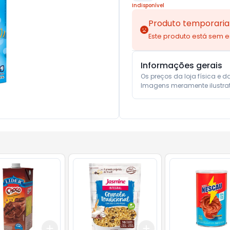
Indisponível
Produto temporaria
Este produto está sem 
Informações gerais
Os preços da loja física e d
Imagens meramente ilustrat
Add
Add
10
+
3
+
5
+
10
+
3
+
5
+
10