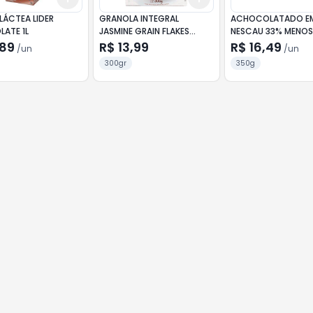
LÁCTEA LIDER
GRANOLA INTEGRAL
ACHOCOLATADO E
ATE 1L
JASMINE GRAIN FLAKES
NESCAU 33% MENO
300G
AÇÚCAR 350G
,89
R$ 13,99
R$ 16,49
/
un
/
un
300gr
350g