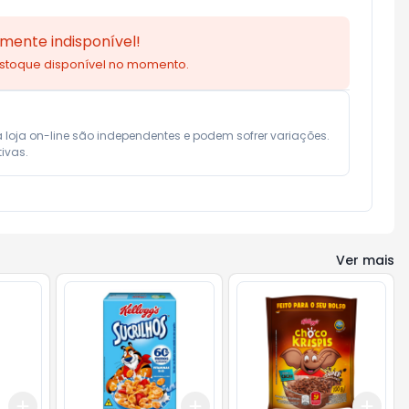
mente indisponível!
estoque disponível no momento.
a loja on-line são independentes e podem sofrer variações.

ivas.
Ver mais
Add
Add
Add
+
3
+
5
+
10
+
3
+
5
+
10
+
3