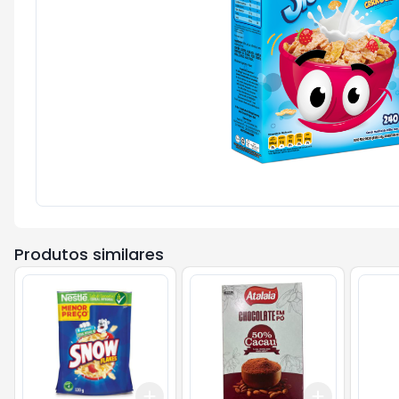
Produtos similares
Add
Add
+
3
+
5
+
10
+
3
+
5
+