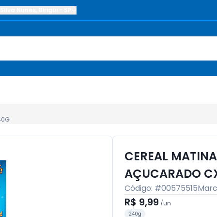
Silva Nunes
,
Birigüi
-
SP
40G
CEREAL MATINA
AÇUCARADO CX
Código: #
00575515
Marc
R$ 9,99
/
un
240g