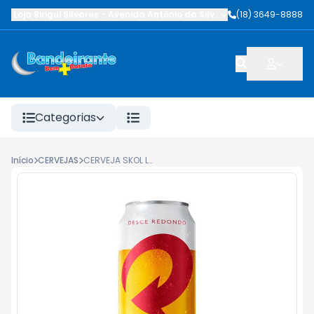
Loja Birigui Silvares
-
Avenida Antônio da Silva Nunes
(18) 3649-8888
,
Birigüi
-
SP
Categorias
Início
CERVEJAS
CERVEJA SKOL LATA 550ML