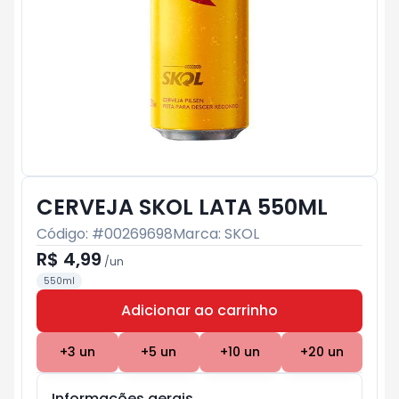
CERVEJA SKOL LATA 550ML
Código: #
00269698
Marca:
SKOL
R$ 4,99
/
un
550ml
Adicionar ao carrinho
Subtotal:
R$ 0
+
3
un
+
5
un
+
10
un
+
20
un
Informações gerais