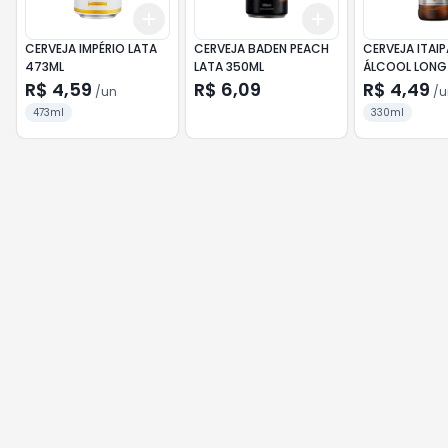
Add
Add
+
3
+
5
+
10
+
3
+
5
+
10
CERVEJA IMPÉRIO LATA
CERVEJA BADEN PEACH
CERVEJA ITAI
473ML
LATA 350ML
ÁLCOOL LONG
330ML
R$ 4,59
R$ 6,09
R$ 4,49
/
un
/
u
473ml
330ml