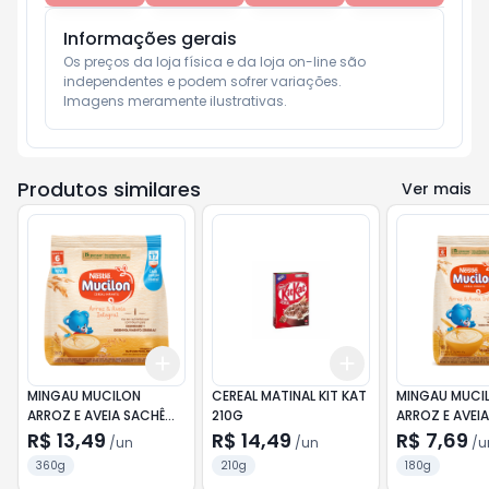
Informações gerais
Os preços da loja física e da loja on-line são 
independentes e podem sofrer variações.

Imagens meramente ilustrativas.
Produtos similares
Ver mais
Add
Add
+
3
+
5
+
10
+
3
+
5
+
10
MINGAU MUCILON
CEREAL MATINAL KIT KAT
MINGAU MUCI
ARROZ E AVEIA SACHÊ
210G
ARROZ E AVEI
INTEGRAL 360G
180G
R$ 13,49
R$ 14,49
R$ 7,69
/
un
/
un
/
u
360g
210g
180g