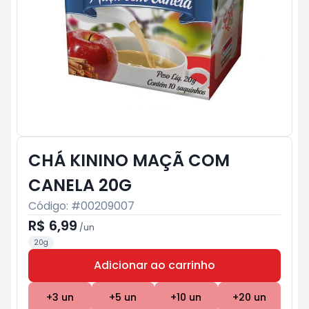
CHÁ KININO MAÇÃ COM
CANELA 20G
Código: #
00209007
R$ 6,99
/
un
20g
Adicionar ao carrinho
Subtotal:
R$ 0
+
3
un
+
5
un
+
10
un
+
20
un