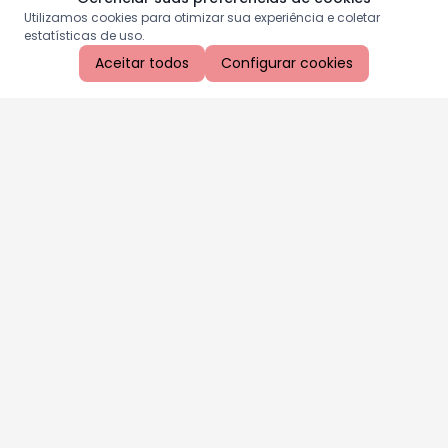
Utilizamos cookies para otimizar sua experiência e coletar
estatísticas de uso.
Aceitar todos
Configurar cookies
Aproveite as nossas promoções!
Cadastre seu e-mail e receba ofertas exclusivas.
QUERO RECEBER