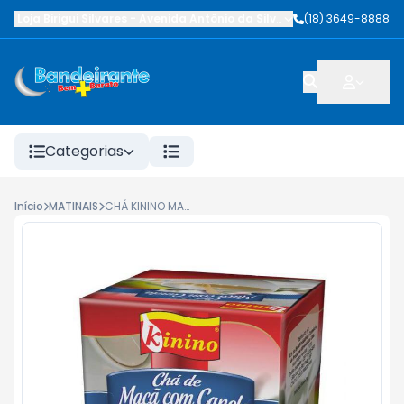
Loja Birigui Silvares
-
Avenida Antônio da Silva Nunes
(18) 3649-8888
,
Birigüi
-
SP
Categorias
Início
MATINAIS
CHÁ KININO MAÇÃ COM CANELA 20G