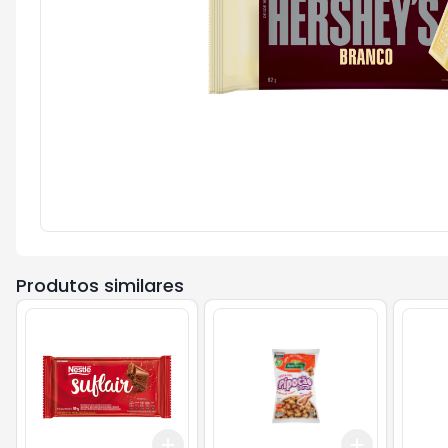
Produtos similares
Add
Add
+
3
+
5
+
10
+
3
+
5
+