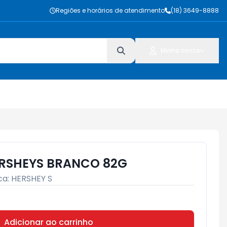
Regiões e horários de atendimento
(18) 3649-8888
Minha conta
RSHEYS BRANCO 82G
ca:
HERSHEY S
Adicionar ao carrinho
Subtotal:
R$ 0,00