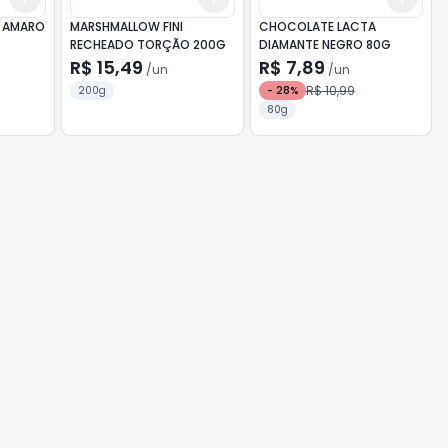
 AMARO
MARSHMALLOW FINI
CHOCOLATE LACTA
RECHEADO TORÇÃO 200G
DIAMANTE NEGRO 80G
R$ 15,49
R$ 7,89
/
un
/
un
R$ 10,99
200g
-
28
%
80g