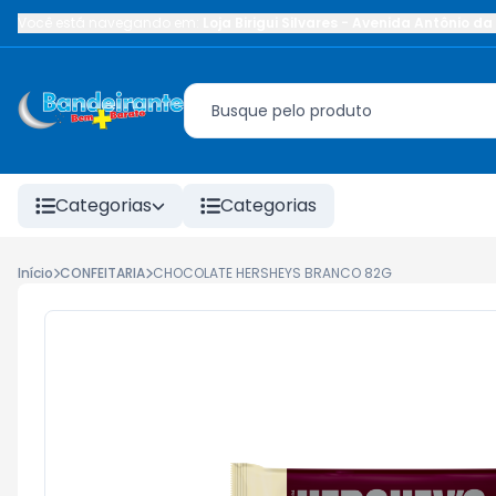
Você está navegando em:
Loja Birigui Silvares
-
Avenida Antônio da 
Categorias
Categorias
Início
CONFEITARIA
CHOCOLATE HERSHEYS BRANCO 82G