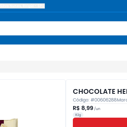
Silva Nunes
,
Birigüi
-
SP
CHOCOLATE HE
Código: #
00606288
Mar
R$ 8,99
/
un
82g