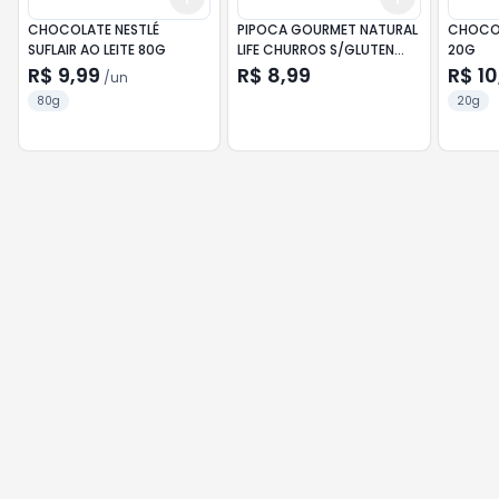
CHOCOLATE NESTLÉ
PIPOCA GOURMET NATURAL
CHOCOL
SUFLAIR AO LEITE 80G
LIFE CHURROS S/GLUTEN
20G
90G
R$ 9,99
R$ 8,99
R$ 10
/
un
80g
20g