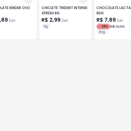
ATE KINDER OVO
CHICLETE TRIDENT INTENSE
CHOCOLATE LACTA
XFRESH 8G
80G
,89
R$ 2,99
R$ 7,89
/
un
/
un
/
un
R$ 10,99
8g
-
28
%
80g