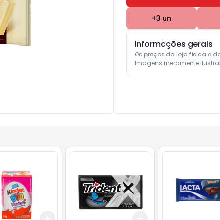
+
3
un
Informações gerais
Os preços da loja física e d
Imagens meramente ilustrat
Add
Add
10
+
3
+
5
+
10
+
3
+
5
+
10