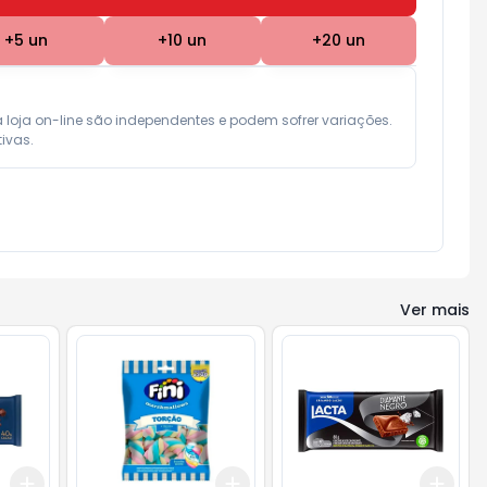
+
5
un
+
10
un
+
20
un
a loja on-line são independentes e podem sofrer variações.

ivas.
Ver mais
Add
Add
Add
+
3
+
5
+
10
+
3
+
5
+
10
+
3