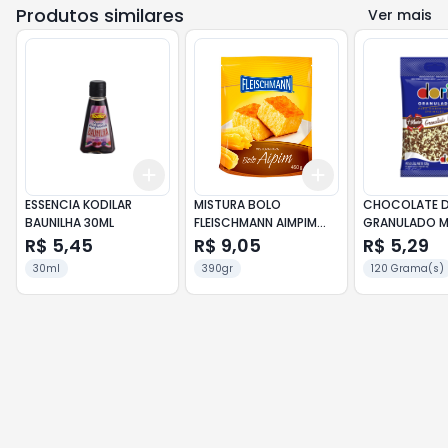
Produtos similares
Ver mais
Add
Add
+
3
+
5
+
10
+
3
+
5
+
10
ESSENCIA KODILAR
MISTURA BOLO
CHOCOLATE D
BAUNILHA 30ML
FLEISCHMANN AIMPIM
GRANULADO 
390G
120G
R$ 5,45
R$ 9,05
R$ 5,29
30ml
390gr
120 Grama(s)