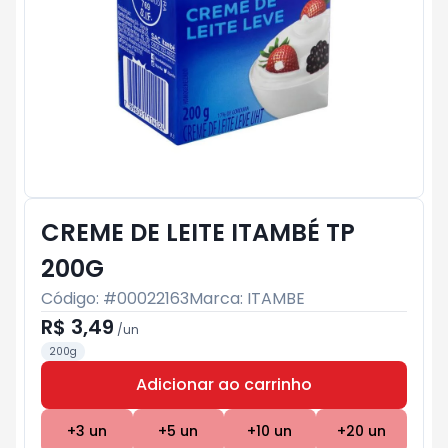
CREME DE LEITE ITAMBÉ TP
200G
Código: #
00022163
Marca:
ITAMBE
R$ 3,49
/
un
200g
Adicionar ao carrinho
Subtotal:
R$ 0
+
3
un
+
5
un
+
10
un
+
20
un