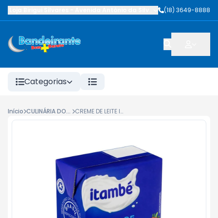
Loja Birigui Silvares
-
Avenida Antônio da Silva Nunes
(18) 3649-8888
,
Birigüi
-
SP
Categorias
Início
CULINÁRIA DOCE
CREME DE LEITE ITAMBÉ TP 200G