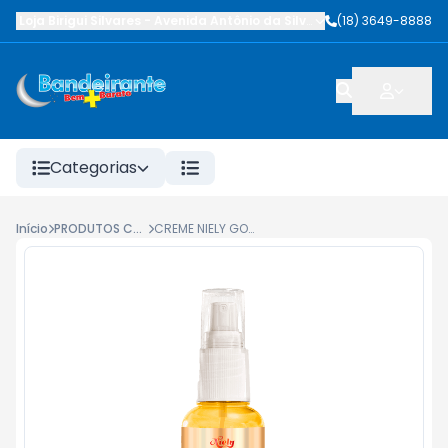
Loja Birigui Silvares
-
Avenida Antônio da Silva Nunes
(18) 3649-8888
,
Birigüi
-
SP
Categorias
Início
PRODUTOS CAPILARES
CREME NIELY GOLD QUERATINA 80G