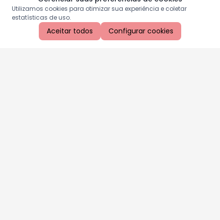
Utilizamos cookies para otimizar sua experiência e coletar
estatísticas de uso.
Aceitar todos
Configurar cookies
Aproveite as nossas promoções!
Cadastre seu e-mail e receba ofertas exclusivas.
QUERO RECEBER