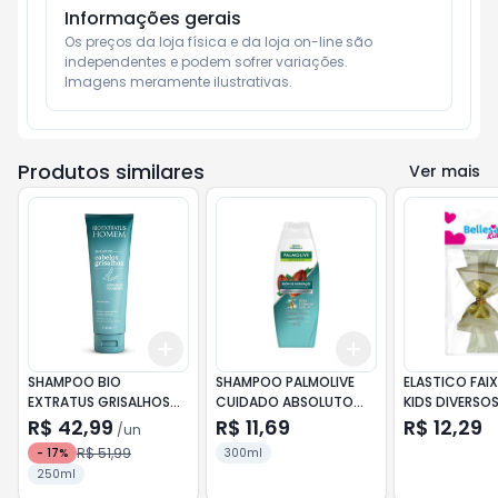
Informações gerais
Os preços da loja física e da loja on-line são 
independentes e podem sofrer variações.

Imagens meramente ilustrativas.
Produtos similares
Ver mais
Add
Add
+
3
+
5
+
10
+
3
+
5
+
10
SHAMPOO BIO
SHAMPOO PALMOLIVE
ELASTICO FAIX
EXTRATUS GRISALHOS
CUIDADO ABSOLUTO
KIDS DIVERSO
250G
CACAU 350ML
R$ 42,99
R$ 11,69
R$ 12,29
/
un
R$ 51,99
-
17
%
300ml
250ml