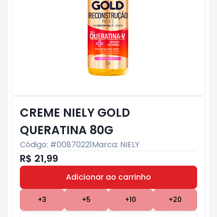
CREME NIELY GOLD
QUERATINA 80G
Código: #
00870221
Marca:
NIELY
R$ 21,99
Adicionar ao carrinho
Subtotal:
R$ 0
+
3
+
5
+
10
+
20