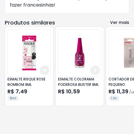
fazer francesinhas!
Produtos similares
Ver mais
Add
Add
+
3
+
5
+
10
+
3
+
5
+
10
ESMALTE RISQUE ROSE
ESMALTE COLORAMA
CORTADOR DE
BOMBOM 8ML
PODEROSA BLISTER 8ML
PEQUENO
R$ 7,49
R$ 10,59
R$ 11,39
/
u
8ml
1 Un