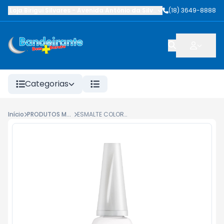
Loja Birigui Silvares
-
Avenida Antônio da Silva Nunes
(18) 3649-8888
,
Birigüi
-
SP
Categorias
Início
PRODUTOS MANICURE
ESMALTE COLORAMA CREMOSO BATIDA DE COCO 8ML