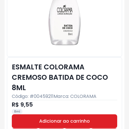
ESMALTE COLORAMA
CREMOSO BATIDA DE COCO
8ML
Código: #
00459211
Marca:
COLORAMA
R$ 9,55
8ml
Adicionar ao carrinho
Subtotal:
R$ 0