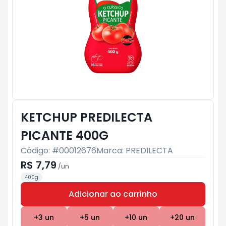
KETCHUP PREDILECTA
PICANTE 400G
Código: #
00012676
Marca:
PREDILECTA
R$ 7,79
/
un
400g
Adicionar ao carrinho
Subtotal:
R$ 0
+
3
un
+
5
un
+
10
un
+
20
un