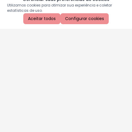
Utilizamos cookies para otimizar sua experiência e coletar
estatísticas de uso.
Aceitar todos
Configurar cookies
Aproveite as nossas promoções!
Cadastre seu e-mail e receba ofertas exclusivas.
QUERO RECEBER