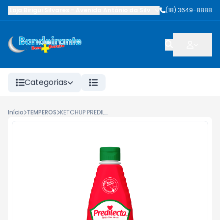
Loja Birigui Silvares
-
Avenida Antônio da Silva Nunes
(18) 3649-8888
,
Birigüi
-
SP
Categorias
Início
TEMPEROS
KETCHUP PREDILECTA PICANTE 400G