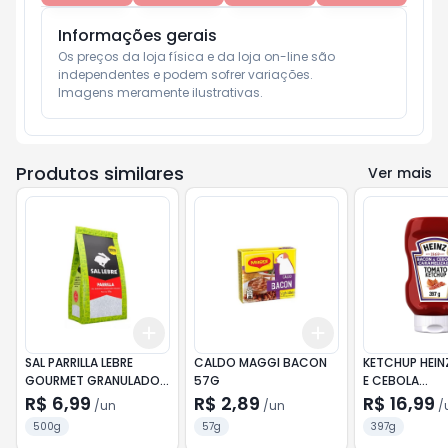
Informações gerais
Os preços da loja física e da loja on-line são 
independentes e podem sofrer variações.

Imagens meramente ilustrativas.
Produtos similares
Ver mais
Add
Add
+
3
+
5
+
10
+
3
+
5
+
10
SAL PARRILLA LEBRE
CALDO MAGGI BACON
KETCHUP HEI
GOURMET GRANULADO
57G
E CEBOLA
500G
CARAMELIZAD
R$ 6,99
R$ 2,89
R$ 16,99
/
un
/
un
/
500g
57g
397g