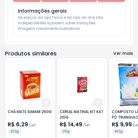
Informações gerais
Os preços da loja física e da loja on-line são 
independentes e podem sofrer variações.

Imagens meramente ilustrativas.
Produtos similares
Ver mais
Add
Add
+
3
+
5
+
10
+
3
+
5
+
10
CHÁ MATE SIAMAR 250G
CEREAL MATINAL KIT KAT
COMPOSTO L
210G
PÓ TRIANGUL
R$ 6,29
R$ 14,49
R$ 9,99
/
un
/
un
/
u
250g
210g
400g