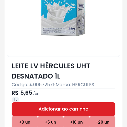
LEITE LV HÉRCULES UHT
DESNATADO 1L
Código: #
00572576
Marca:
HERCULES
R$ 5,65
/
un
1 L
Adicionar ao carrinho
Subtotal:
R$ 0
+
3
un
+
5
un
+
10
un
+
20
un