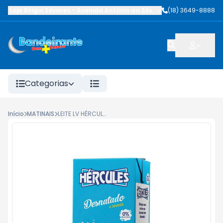
Loja Birigui Silvares
-
Avenida Antônio da Silva Nunes
(18) 3649-8888
,
Birigüi
-
SP
Categorias
Início
MATINAIS
LEITE LV HÉRCULES UHT DESNATADO 1L