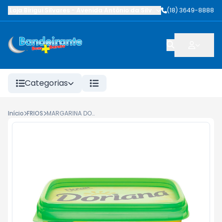
Loja Birigui Silvares
-
Avenida Antônio da Silva Nunes
(18) 3649-8888
,
Birigüi
-
SP
Categorias
Início
FRIOS
MARGARINA DORIANA SEM SAL 250G