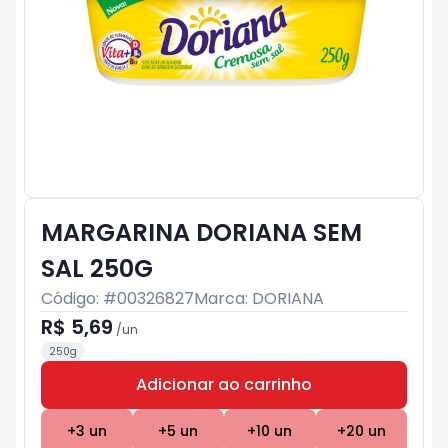
MARGARINA DORIANA SEM
SAL 250G
Código: #
00326827
Marca:
DORIANA
R$ 5,69
/
un
250g
Adicionar ao carrinho
Subtotal:
R$ 0
+
3
un
+
5
un
+
10
un
+
20
un