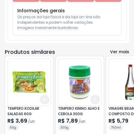
Informações gerais
Os preços da loja física e da loja on-line são 
independentes e podem sofrer variações.

Imagens meramente ilustrativas.
Produtos similares
Ver mais
Add
Add
+
3
+
5
+
10
+
3
+
5
+
10
TEMPERO KODILAR
TEMPERO KININO ALHO E
VINAGRE BEL
SALADAS 60G
CEBOLA 300G
COMPOSTO DE
750ML
R$ 3,69
R$ 7,89
R$ 5,79
/
un
/
un
60g
300g
750ml