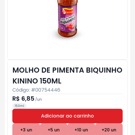
MOLHO DE PIMENTA BIQUINHO
KININO 150ML
Código: #
00754446
R$ 6,85
/
un
150ml
Adicionar ao carrinho
Subtotal:
R$ 0
+
3
un
+
5
un
+
10
un
+
20
un