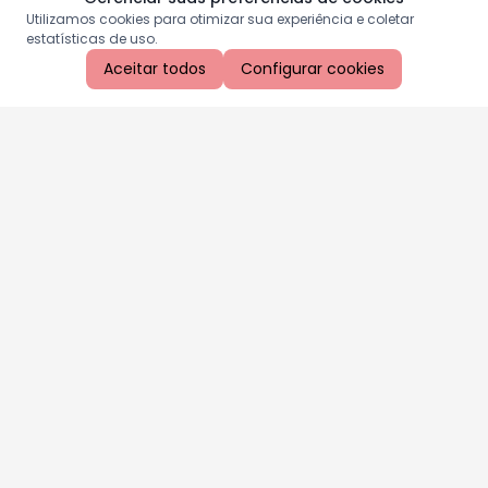
Utilizamos cookies para otimizar sua experiência e coletar
estatísticas de uso.
Aceitar todos
Configurar cookies
Aproveite as nossas promoções!
Cadastre seu e-mail e receba ofertas exclusivas.
QUERO RECEBER