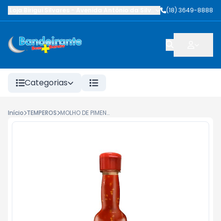
Loja Birigui Silvares
-
Avenida Antônio da Silva Nunes
(18) 3649-8888
,
Birigüi
-
SP
Categorias
Início
TEMPEROS
MOLHO DE PIMENTA BIQUINHO KININO 150ML