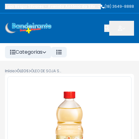
Loja Birigui Silvares
-
Avenida Antônio da Silva Nunes
(18) 3649-8888
,
Birigüi
-
SP
Categorias
Início
ÓLEOS
ÓLEO DE SOJA SOYA PET 900ML