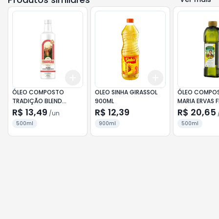
Add
Add
+
3
+
5
+
10
+
3
+
5
+
10
ÓLEO COMPOSTO
OLEO SINHA GIRASSOL
ÓLEO COMPO
TRADIÇÃO BLEND
900ML
MARIA ERVAS F
GIRASSOL E OLIVA
500ML
R$ 13,49
R$ 12,39
R$ 20,65
/
un
500ML
500ml
900ml
500ml