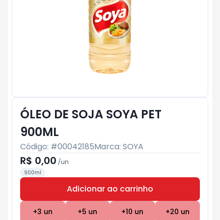
ÓLEO DE SOJA SOYA PET
900ML
Código: #
00042185
Marca:
SOYA
R$ 0,00
/
un
900ml
Adicionar ao carrinho
Subtotal:
R$ 0
+
3
un
+
5
un
+
10
un
+
20
un