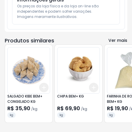
Os preços da loja física e da loja on-line são 
independentes e podem sofrer variações.

Imagens meramente ilustrativas.
Produtos similares
Ver mais
Add
Add
+
0.6
kg
+
1
kg
+
0.6
kg
+
1
kg
SALGADO KIBE BEM+
CHIPA BEM+ KG
FARINHA DE R
CONGELADO KG
BEM+ KG
R$ 35,90
R$ 69,90
R$ 19,90
/
kg
/
kg
/
kg
kg
kg