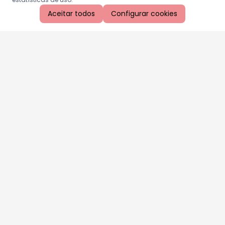
Aceitar todos
Configurar cookies
Aproveite as nossas promoções!
Cadastre seu e-mail e receba ofertas exclusivas.
QUERO RECEBER