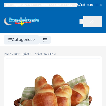
Loja Birigui Silvares
-
Avenida Antônio da Silva Nunes
(18) 3649-8888
,
Birigüi
-
SP
Categorias
Início
PRODUÇÃO PRÓPRIA
PÃO CASEIRINHO BEM+ KG