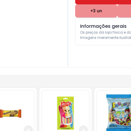
+
3
un
Informações gerais
Os preços da loja física e d
Imagens meramente ilustrat
Add
Add
10
+
3
+
5
+
10
+
3
+
5
+
10