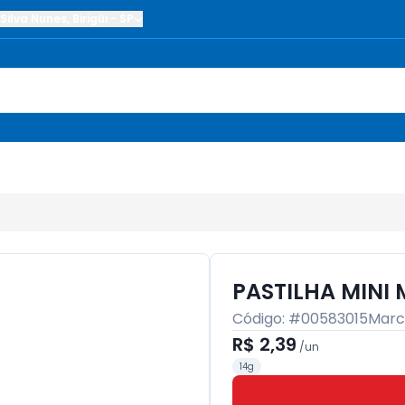
Silva Nunes
,
Birigüi
-
SP
PASTILHA MINI 
Código: #
00583015
Marc
R$ 2,39
/
un
14g