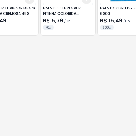
LATE ARCOR BLOCK
BALA DOCILE REGALIZ
BALA DORI FRUTSY 
A CREMOSA 45G
FITINHA COLORIDA
600G
MORANGO CIT 70G
,49
R$ 5,79
R$ 15,49
/
un
/
un
70g
600g