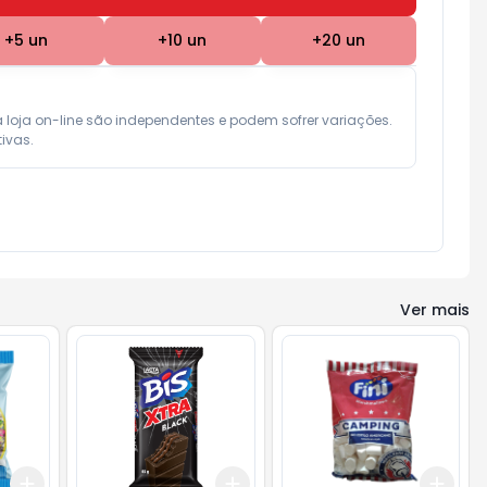
+
5
un
+
10
un
+
20
un
a loja on-line são independentes e podem sofrer variações.

ivas.
Ver mais
Add
Add
Add
+
3
+
5
+
10
+
3
+
5
+
10
+
3