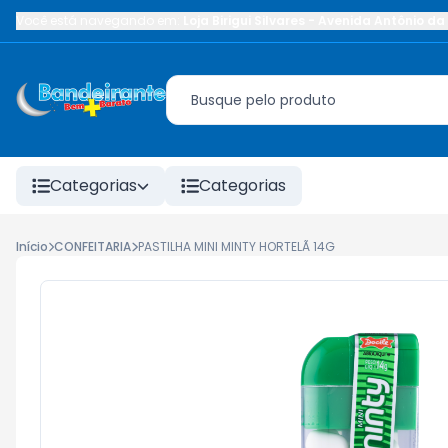
Você está navegando em:
Loja Birigui Silvares
-
Avenida Antônio da 
Categorias
Categorias
Início
CONFEITARIA
PASTILHA MINI MINTY HORTELÃ 14G