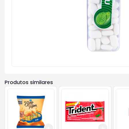
Produtos similares
Add
Add
+
3
+
5
+
10
+
3
+
5
+