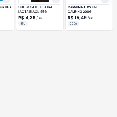
SORTIDA
CHOCOLATE BIS XTRA
MARSHMALLOW FINI
LACTA BLACK 45G
CAMPING 200G
R$ 4,39
R$ 15,49
/
un
/
un
45g
200g