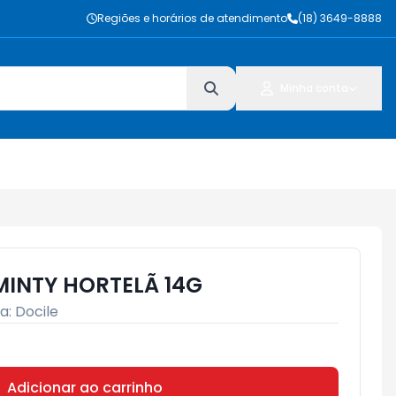
Regiões e horários de atendimento
(18) 3649-8888
Minha conta
MINTY HORTELÃ 14G
a:
Docile
Adicionar ao carrinho
Subtotal:
R$ 0,00