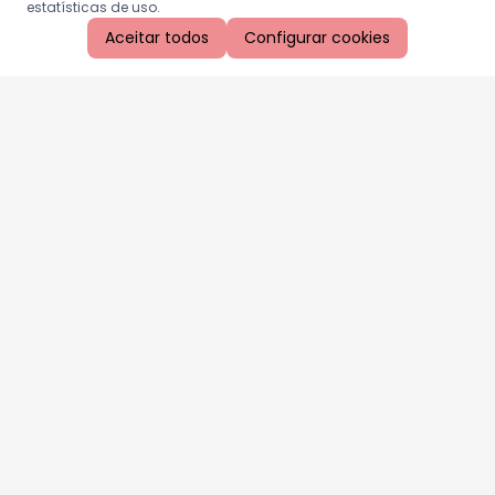
estatísticas de uso.
Aceitar todos
Configurar cookies
Aproveite as nossas promoções!
Cadastre seu e-mail e receba ofertas exclusivas.
QUERO RECEBER