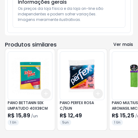
Informações gerais
Os preços da loja física e da loja on-line são 
independentes e podem sofrer variações.

Imagens meramente ilustrativas.
Produtos similares
Ver mais
Add
Add
+
3
+
5
+
10
+
3
+
5
+
10
PANO BETTANIN SEK
PANO PERFEX ROSA
PANO MULTIU
LIMPATUDO 40X38CM
C/5UN
AROMASIL MIC
35CMX50M
R$ 15,89
R$ 12,49
R$ 15,25
/
un
/
1 Un
5un
1 Un