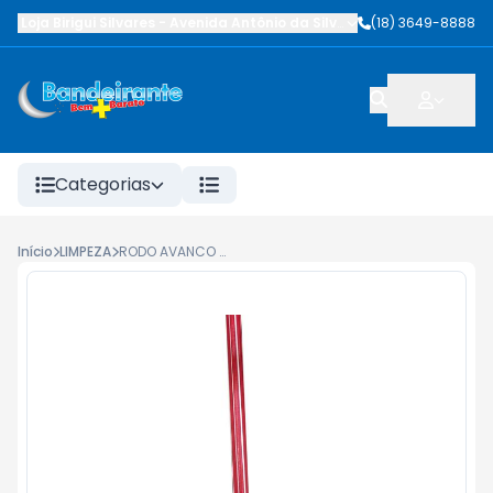
Loja Birigui Silvares
-
Avenida Antônio da Silva Nunes
(18) 3649-8888
,
Birigüi
-
SP
Categorias
Início
LIMPEZA
RODO AVANCO MADEIRA DUPLO 40CM