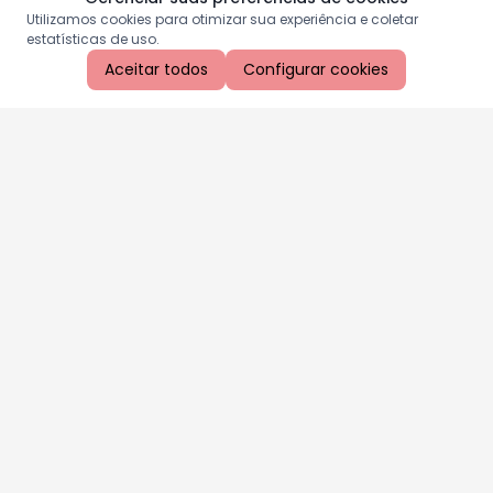
Utilizamos cookies para otimizar sua experiência e coletar
estatísticas de uso.
Aceitar todos
Configurar cookies
Aproveite as nossas promoções!
Cadastre seu e-mail e receba ofertas exclusivas.
QUERO RECEBER