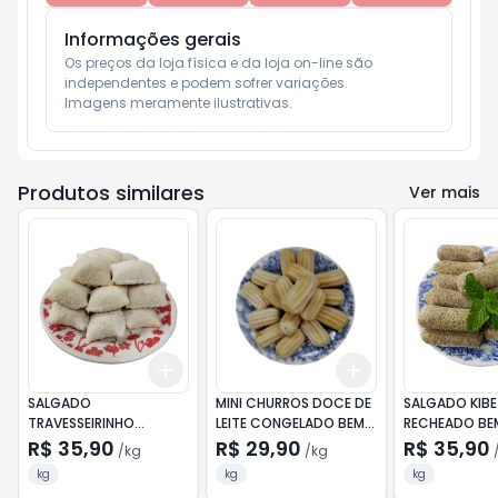
Informações gerais
Os preços da loja física e da loja on-line são 
independentes e podem sofrer variações.

Imagens meramente ilustrativas.
Produtos similares
Ver mais
Add
Add
+
0.6
kg
+
1
kg
+
0.6
kg
+
1
kg
SALGADO
MINI CHURROS DOCE DE
SALGADO KIBE
TRAVESSEIRINHO
LEITE CONGELADO BEM+
RECHEADO BE
CALABRESA BEM+
KG
CONGELADO 
R$ 35,90
R$ 29,90
R$ 35,90
/
kg
/
kg
CONGELADO KG
kg
kg
kg