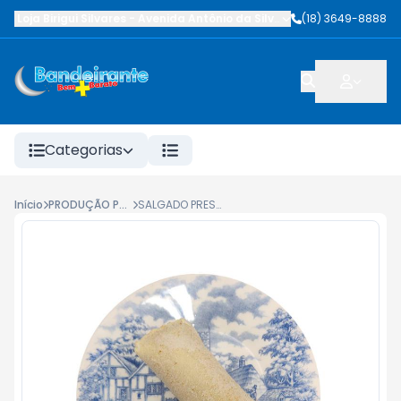
Loja Birigui Silvares
-
Avenida Antônio da Silva Nunes
(18) 3649-8888
,
Birigüi
-
SP
Categorias
Início
PRODUÇÃO PRÓPRIA
SALGADO PRESUNTO E QUEIJO BEM+ CONGELADO UN