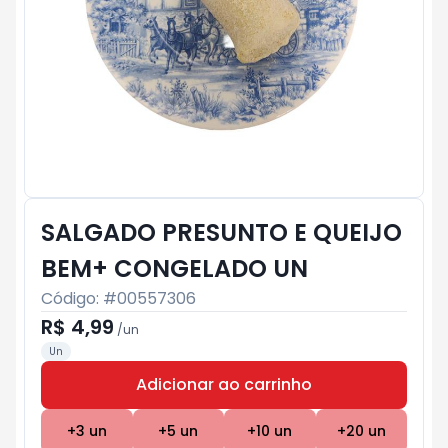
SALGADO PRESUNTO E QUEIJO
BEM+ CONGELADO UN
Código: #
00557306
R$ 4,99
/
un
Un
Adicionar ao carrinho
Subtotal:
R$ 0
+
3
un
+
5
un
+
10
un
+
20
un