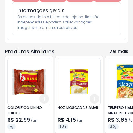
Informações gerais
Os preços da loja física e da loja on-line são 
independentes e podem sofrer variações.

Imagens meramente ilustrativas.
Produtos similares
Ver mais
Add
Add
+
3
+
5
+
10
+
3
+
5
+
10
COLORIFICO KININO
NOZ MOSCADA SIAMAR
TEMPERO SIA
1,010KG
VINAGRETE 20
R$ 22,99
R$ 4,15
R$ 3,65
/
un
/
un
/
u
kg
1 Un
20g