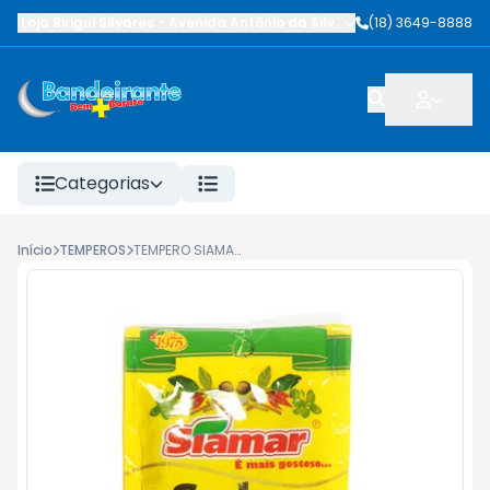
Loja Birigui Silvares
-
Avenida Antônio da Silva Nunes
(18) 3649-8888
,
Birigüi
-
SP
Categorias
Início
TEMPEROS
TEMPERO SIAMAR SALSA DESIDRATADA 10G