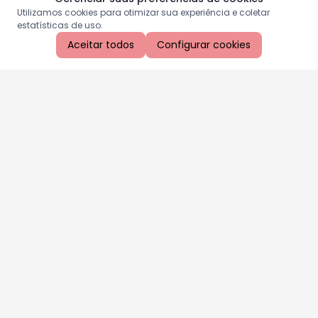
Utilizamos cookies para otimizar sua experiência e coletar
estatísticas de uso.
Aceitar todos
Configurar cookies
Aproveite as nossas promoções!
Cadastre seu e-mail e receba ofertas exclusivas.
QUERO RECEBER