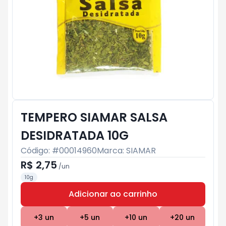
TEMPERO SIAMAR SALSA
DESIDRATADA 10G
Código: #
00014960
Marca:
SIAMAR
R$ 2,75
/
un
10g
Adicionar ao carrinho
Subtotal:
R$ 0
+
3
un
+
5
un
+
10
un
+
20
un