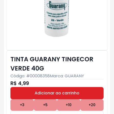
TINTA GUARANY TINGECOR
VERDE 40G
Código: #
00008358
Marca:
GUARANY
R$ 4,99
Adicionar ao carrinho
Subtotal:
R$ 0
+
3
+
5
+
10
+
20