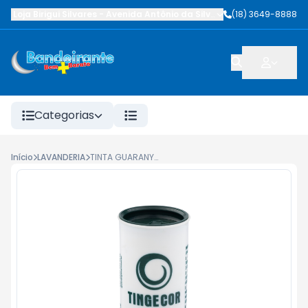
Loja Birigui Silvares
-
Avenida Antônio da Silva Nunes
(18) 3649-8888
,
Birigüi
-
SP
Categorias
Início
LAVANDERIA
TINTA GUARANY TINGECOR VERDE 40G