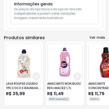
Informações gerais
Os preços da loja física e da loja on-line são 
independentes e podem sofrer variações.

Imagens meramente ilustrativas.
Produtos similares
Ver mais
Add
Add
+
3
+
5
+
10
+
3
+
5
+
10
LAVA ROUPAS LIQUIDO
AMACIANTE MON BIJOU
AMACIANTE
YPE COCO E BAUNILHA
REG+MACIEZ 1,7L
CONCENTRAD
3L
ROSAS E SED
R$ 35,99
R$ 11,49
R$ 11,79
500ML
1693 Grama(s)
500ml