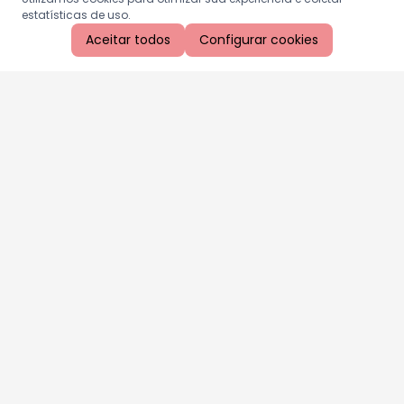
estatísticas de uso.
Aceitar todos
Configurar cookies
Aproveite as nossas promoções!
Cadastre seu e-mail e receba ofertas exclusivas.
QUERO RECEBER