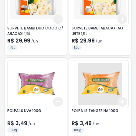
Add
Add
+
3
+
5
+
10
+
3
SORVETE BAMBI DUO COCO C/
SORVETE BAMBI ABACAXI AO
ABACAXI 1,5L
LEITE 1,5L
R$ 29,99
R$ 29,99
/
un
/
un
1,5L
1,5L
Add
Add
+
3
+
5
+
10
+
3
POLPA LS UVA 100G
POLPA LS TANGERINA 100G
R$ 3,49
R$ 3,49
/
un
/
un
100g
100g