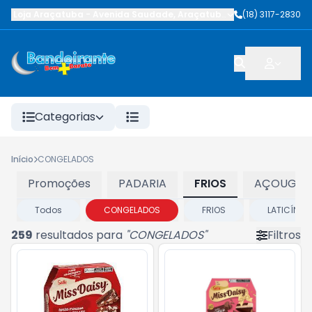
Loja Araçatuba
-
Avenida Saudade
,
Araçatuba
-
SP
(18) 3117-2830
Categorias
Início
CONGELADOS
Promoções
PADARIA
FRIOS
AÇOUGUE
Todos
CONGELADOS
FRIOS
LATICÍNIO
259
resultados para
"
CONGELADOS
"
Filtros