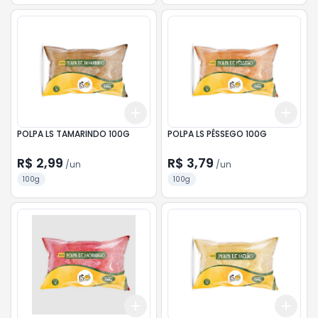
Add
Add
+
3
+
5
+
10
+
3
POLPA LS TAMARINDO 100G
POLPA LS PÊSSEGO 100G
R$ 2,99
R$ 3,79
/
un
/
un
100g
100g
Add
Add
+
3
+
5
+
10
+
3