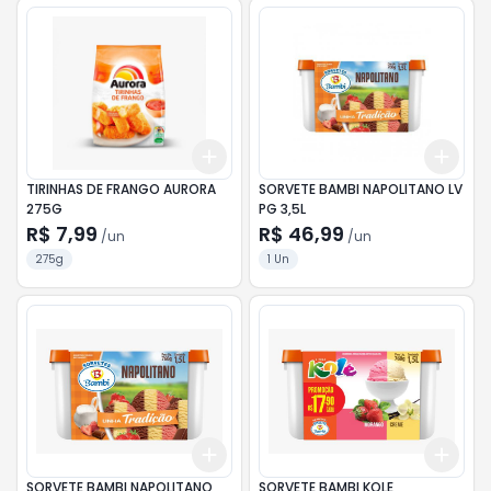
Add
Add
+
3
+
5
+
10
+
3
TIRINHAS DE FRANGO AURORA
SORVETE BAMBI NAPOLITANO LV
275G
PG 3,5L
R$ 7,99
R$ 46,99
/
un
/
un
275g
1 Un
Add
Add
+
3
+
5
+
10
+
3
SORVETE BAMBI NAPOLITANO
SORVETE BAMBI KOLE