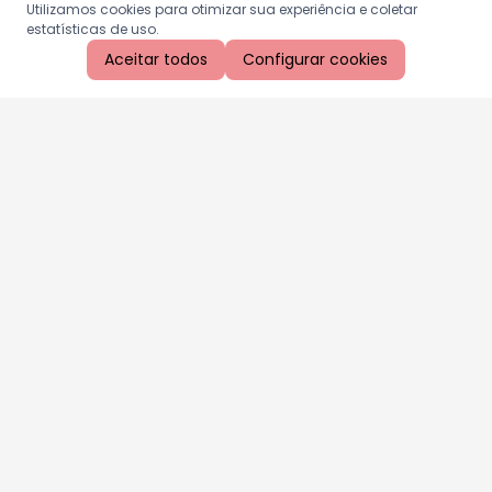
Utilizamos cookies para otimizar sua experiência e coletar
estatísticas de uso.
Aceitar todos
Configurar cookies
Aproveite as nossas promoções!
Cadastre seu e-mail e receba ofertas exclusivas.
QUERO RECEBER