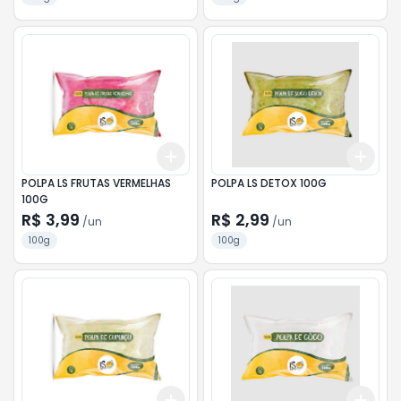
Add
Add
+
3
+
5
+
10
+
3
POLPA LS FRUTAS VERMELHAS
POLPA LS DETOX 100G
100G
R$ 3,99
R$ 2,99
/
un
/
un
100g
100g
Add
Add
+
3
+
5
+
10
+
3