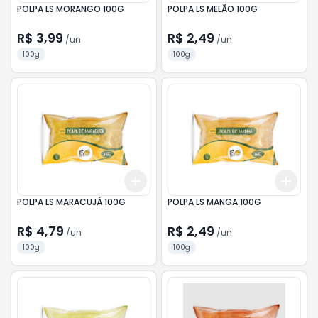
POLPA LS MORANGO 100G
POLPA LS MELÃO 100G
R$ 3,99
R$ 2,49
/
un
/
un
100g
100g
Add
Add
+
3
+
5
+
10
+
3
POLPA LS MARACUJÁ 100G
POLPA LS MANGA 100G
R$ 4,79
R$ 2,49
/
un
/
un
100g
100g