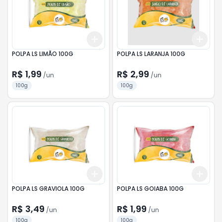
Add
Add
+
3
+
5
+
10
+
3
POLPA LS LIMÃO 100G
POLPA LS LARANJA 100G
R$ 1,99
R$ 2,99
/
un
/
un
100g
100g
Add
Add
+
3
+
5
+
10
+
3
POLPA LS GRAVIOLA 100G
POLPA LS GOIABA 100G
R$ 3,49
R$ 1,99
/
un
/
un
100g
100g