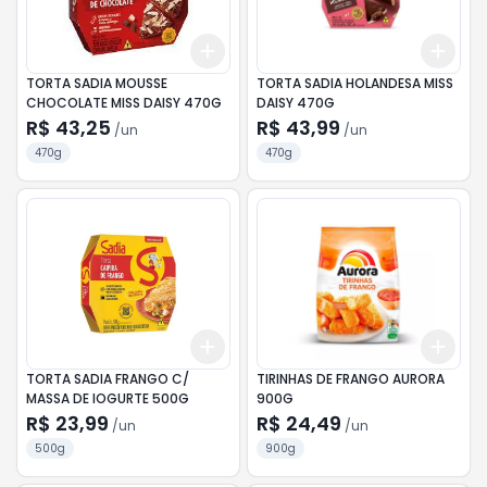
Add
Add
+
3
+
5
+
10
+
3
TORTA SADIA MOUSSE
TORTA SADIA HOLANDESA MISS
CHOCOLATE MISS DAISY 470G
DAISY 470G
R$ 43,25
R$ 43,99
/
un
/
un
470g
470g
Add
Add
+
3
+
5
+
10
+
3
TORTA SADIA FRANGO C/
TIRINHAS DE FRANGO AURORA
MASSA DE IOGURTE 500G
900G
R$ 23,99
R$ 24,49
/
un
/
un
500g
900g