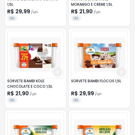
1,5L
MORANGO E CREME 1,5L
R$ 29,99
R$ 21,90
/
un
/
un
1,5L
1,5L
Add
Add
+
3
+
5
+
10
+
3
SORVETE BAMBI KOLE
SORVETE BAMBI FLOCOS 1,5L
CHOCOLATE E COCO 1,5L
R$ 21,90
R$ 29,99
/
un
/
un
1,5L
1,5L