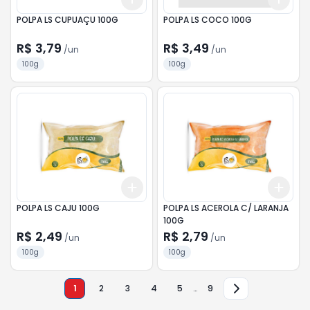
POLPA LS CUPUAÇU 100G
POLPA LS COCO 100G
R$ 3,79
R$ 3,49
/
un
/
un
100g
100g
Add
Add
+
3
+
5
+
10
+
3
POLPA LS CAJU 100G
POLPA LS ACEROLA C/ LARANJA
100G
R$ 2,49
R$ 2,79
/
un
/
un
100g
100g
1
2
3
4
5
…
9