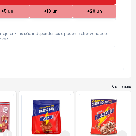
+
5
un
+
10
un
+
20
un
a loja on-line são independentes e podem sofrer variações.

ivas.
Ver mais
Add
Add
Add
+
3
+
5
+
10
+
3
+
5
+
10
+
3