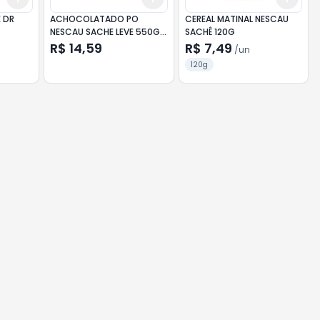
 DR
ACHOCOLATADO PO
CEREAL MATINAL NESCAU
NESCAU SACHE LEVE 550G
SACHÊ 120G
PAGUE 500G
R$ 14,59
R$ 7,49
/
un
120g