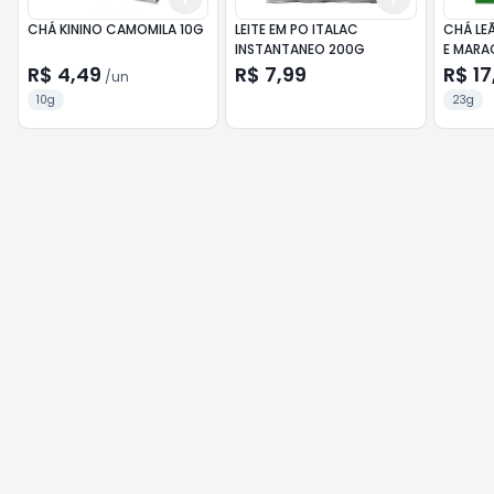
CHÁ KININO CAMOMILA 10G
LEITE EM PO ITALAC
CHÁ LE
INSTANTANEO 200G
E MARA
R$ 4,49
R$ 7,99
R$ 17
/
un
10g
23g