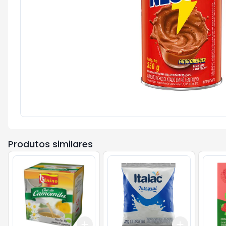
Produtos similares
Add
Add
+
3
+
5
+
10
+
3
+
5
+