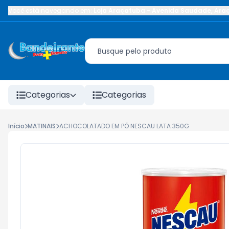
Você está navegando em:
Loja Araçatuba
-
Avenida Saudade
,
Ara
Categorias
Categorias
Início
MATINAIS
ACHOCOLATADO EM PÓ NESCAU LATA 350G