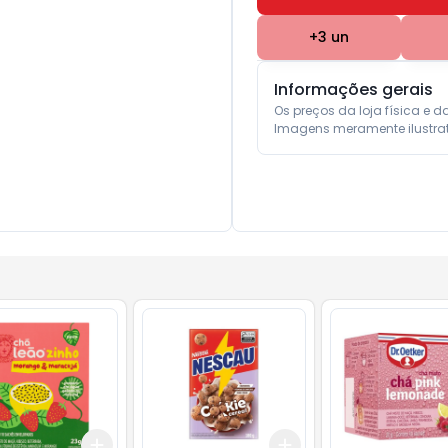
+
3
un
Informações gerais
Os preços da loja física e d
Imagens meramente ilustrat
Add
Add
10
+
3
+
5
+
10
+
3
+
5
+
10