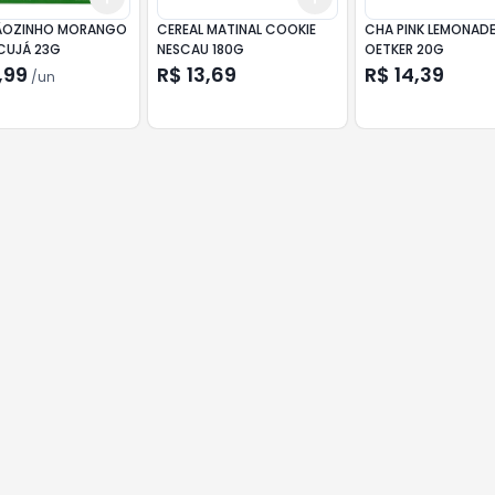
ÃOZINHO MORANGO
CEREAL MATINAL COOKIE
CHA PINK LEMONADE
CUJÁ 23G
NESCAU 180G
OETKER 20G
,99
R$ 13,69
R$ 14,39
/
un