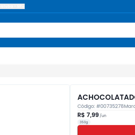
çatuba
-
SP
ACHOCOLATADO
Código: #
00735278
Mar
R$ 7,99
/
un
350g