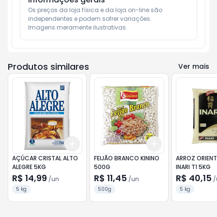
Os preços da loja física e da loja on-line são 
independentes e podem sofrer variações.

Imagens meramente ilustrativas.
Produtos similares
Ver mais
Add
Add
+
3
+
5
+
10
+
3
+
5
+
10
AÇÚCAR CRISTAL ALTO
FEIJÃO BRANCO KININO
ARROZ ORIENT
ALEGRE 5KG
500G
INARI T1 5KG
R$ 14,99
R$ 11,45
R$ 40,15
/
un
/
un
/
5 kg
500g
5 kg