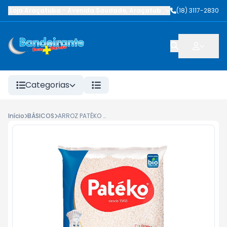
Loja Araçatuba
-
Avenida Saudade
,
Araçatuba
-
SP
(18) 3117-2830
Categorias
Início
BÁSICOS
ARROZ PATÉKO T1 5KG