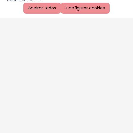
Aceitar todos
Configurar cookies
Aproveite as nossas promoções!
Cadastre seu e-mail e receba ofertas exclusivas.
QUERO RECEBER