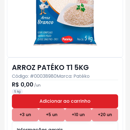
ARROZ PATÉKO T1 5KG
Código: #
00038980
Marca:
Patéko
R$ 0,00
/
un
5 kg
Adicionar ao carrinho
Subtotal:
R$ 0
+
3
un
+
5
un
+
10
un
+
20
un
Informações gerais