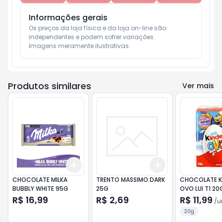
Informações gerais
Os preços da loja física e da loja on-line são 
independentes e podem sofrer variações.

Imagens meramente ilustrativas.
Produtos similares
Ver mais
Add
Add
+
3
+
5
+
10
+
3
+
5
+
10
CHOCOLATE MILKA
TRENTO MASSIMO DARK
CHOCOLATE K
BUBBLY WHITE 95G
25G
OVO LUI T1 20
R$ 16,99
R$ 2,69
R$ 11,99
/
u
20g