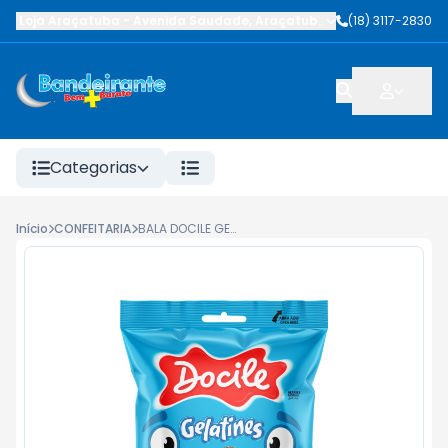
Loja Araçatuba
-
Avenida Saudade
,
Araçatuba
-
SP
(18) 3117-2830
Categorias
Início
CONFEITARIA
BALA DOCILE GELATINES AMORAS 80G