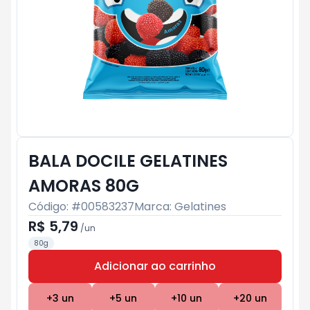
BALA DOCILE GELATINES
AMORAS 80G
Código: #
00583237
Marca:
Gelatines
R$ 5,79
/
un
80g
Adicionar ao carrinho
Subtotal:
R$ 0
+
3
un
+
5
un
+
10
un
+
20
un