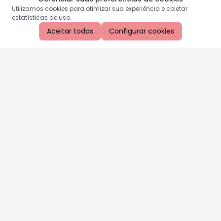
Utilizamos cookies para otimizar sua experiência e coletar
estatísticas de uso.
Aceitar todos
Configurar cookies
Aproveite as nossas promoções!
Cadastre seu e-mail e receba ofertas exclusivas.
QUERO RECEBER