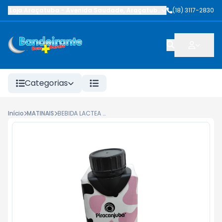
Loja Araçatuba
-
Avenida Saudade
,
Araçatuba
-
SP
(18) 3117-2830
Categorias
Início
MATINAIS
BEBIDA LACTEA PIRACANJUBA MILKMOO 15G MIMOSA 250ML