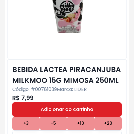
BEBIDA LACTEA PIRACANJUBA
MILKMOO 15G MIMOSA 250ML
Código: #
00781039
Marca:
LIDER
R$ 7,99
Adicionar ao carrinho
Subtotal:
R$ 0
+
3
+
5
+
10
+
20