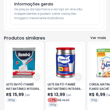
Informações gerais
Os preços da loja física e da loja on-line são 
independentes e podem sofrer variações.

Imagens meramente ilustrativas.
Produtos similares
Ver mais
Add
Add
+
3
+
5
+
10
+
3
+
5
+
10
LEITE EM PÓ ITAMBÉ
LEITE EM PÓ ITAMBÉ
CEREAL MATI
INSTANTÂNEO INTEGRAL
INSTANTÂNEO INTEGRAL
FLAKES SACHÊ
SACHÊ 400G
LT380G
R$ 15,99
R$ 13,99
R$ 6,99
/
un
/
un
/
u
R$ 14,99
400g
-
7
%
120g
380g