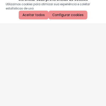
Utilizamos cookies para otimizar sua experiência e coletar
estatísticas de uso.
Aceitar todos
Configurar cookies
Aproveite as nossas promoções!
Cadastre seu e-mail e receba ofertas exclusivas.
QUERO RECEBER