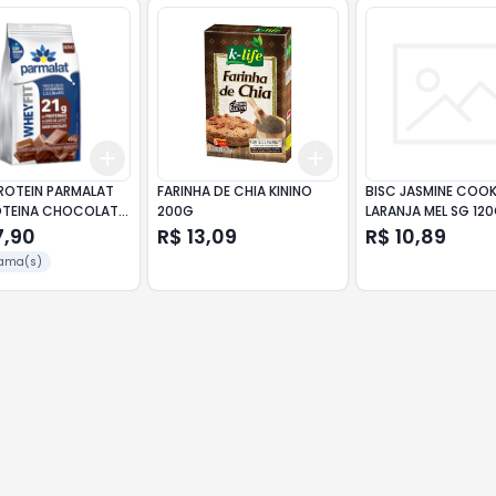
Add
Add
10
+
3
+
5
+
10
+
3
+
5
+
10
ROTEIN PARMALAT
FARINHA DE CHIA KININO
BISC JASMINE COO
OTEINA CHOCOLATE
200G
LARANJA MEL SG 12
7,90
R$ 13,09
R$ 10,89
ama(s)