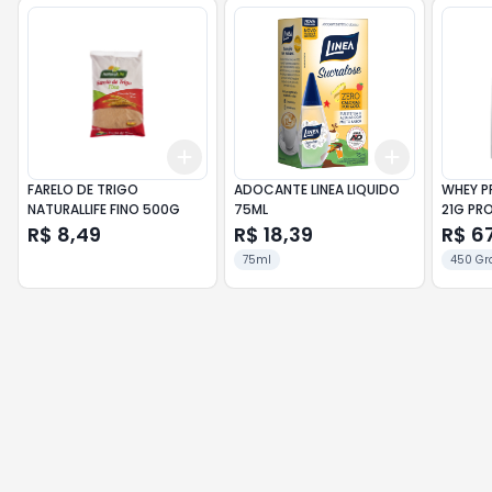
Add
Add
+
3
+
5
+
10
+
3
+
5
+
FARELO DE TRIGO
ADOCANTE LINEA LIQUIDO
WHEY P
NATURALLIFE FINO 500G
75ML
21G PR
450G
R$ 8,49
R$ 18,39
R$ 6
75ml
450 Gr