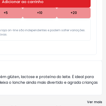
Adicionar ao carrinho
Subtotal:
R$ 0,00
+
5
+
10
+
20
a loja on-line são independentes e podem sofrer variações.

ivas.
m glúten, lactose e proteína do leite. É ideal para
eixa o lanche ainda mais divertido e agrada crianças
Ver mais