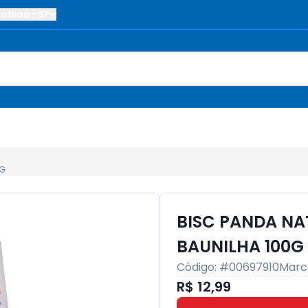
çatuba
-
SP
0G
BISC PANDA NAT
BAUNILHA 100G
Código: #
00697910
Marc
R$ 12,99