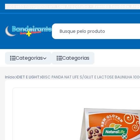
Você está navegando em:
Loja Araçatuba
-
Avenida Saudade
,
Ara
Categorias
Categorias
Início
DIET E LIGHT
BISC PANDA NAT LIFE S/GLUT E LACTOSE BAUNILHA 10