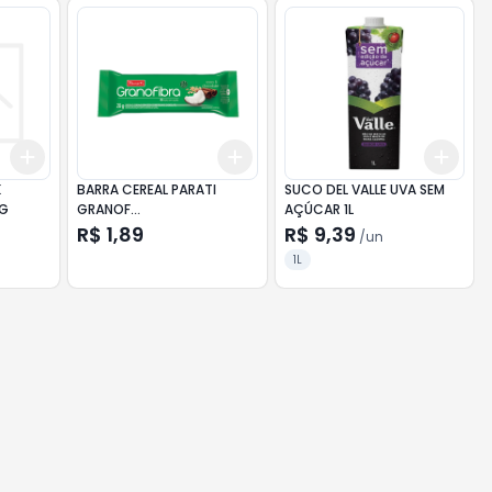
Add
Add
Add
+
3
+
5
+
10
+
3
+
5
+
10
+
3
K
BARRA CEREAL PARATI
SUCO DEL VALLE UVA SEM
0G
GRANOF
AÇÚCAR 1L
COCO/CHOCOLATE 20G
R$ 1,89
R$ 9,39
/
un
1L