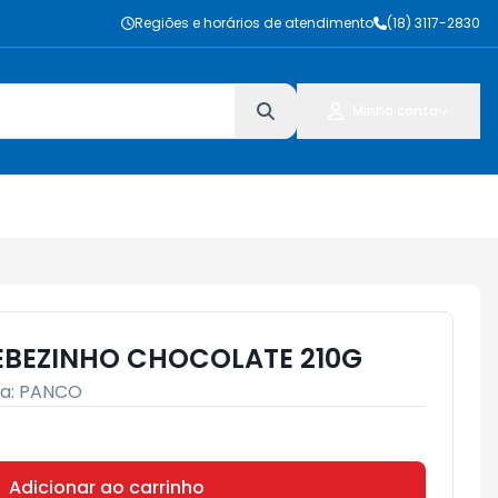
Regiões e horários de atendimento
(18) 3117-2830
Minha conta
EBEZINHO CHOCOLATE 210G
a:
PANCO
Adicionar ao carrinho
Subtotal:
R$ 0,00