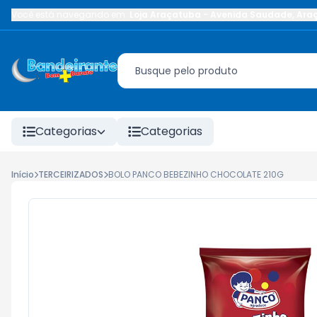
Você está navegando em:
Loja Araçatuba
-
Avenida Saudade
,
Ara
Categorias
Categorias
Início
TERCEIRIZADOS
BOLO PANCO BEBEZINHO CHOCOLATE 210G