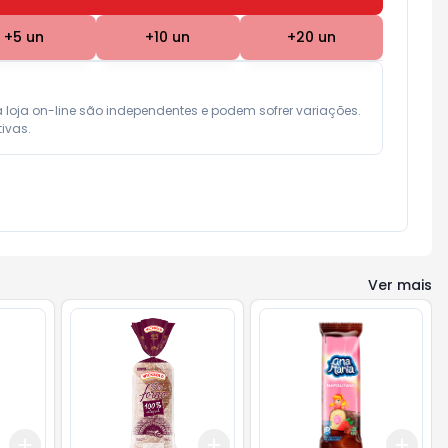
+
5
un
+
10
un
+
20
un
a loja on-line são independentes e podem sofrer variações.

ivas.
Ver mais
Add
Add
Add
+
3
+
5
+
10
+
3
+
5
+
10
+
3