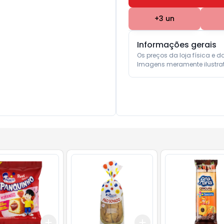
+
3
un
Informações gerais
Os preços da loja física e d
Imagens meramente ilustrat
Add
Add
10
+
3
+
5
+
10
+
3
+
5
+
10