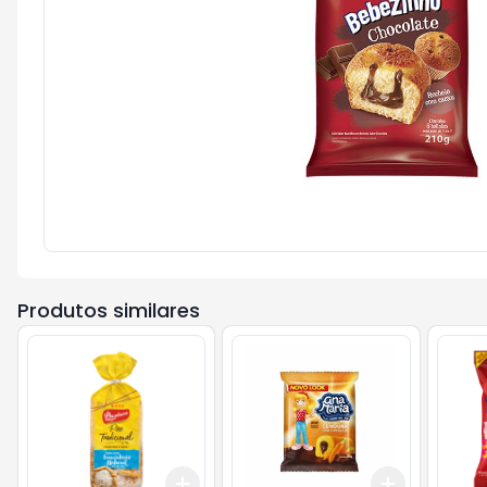
Produtos similares
Add
Add
+
3
+
5
+
10
+
3
+
5
+