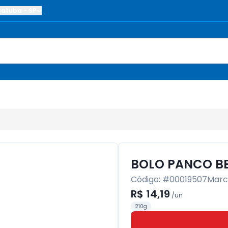
çatuba
-
SP
BOLO PANCO B
Código: #
00019507
Marc
R$ 14,19
/
un
210g