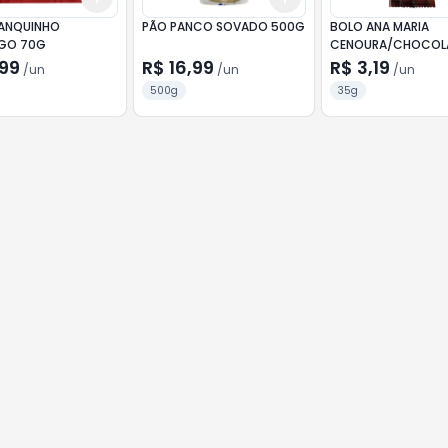
ANQUINHO
PÃO PANCO SOVADO 500G
BOLO ANA MARIA
GO 70G
CENOURA/CHOCOL
35G
,99
R$ 16,99
R$ 3,19
/
un
/
un
/
un
500g
35g