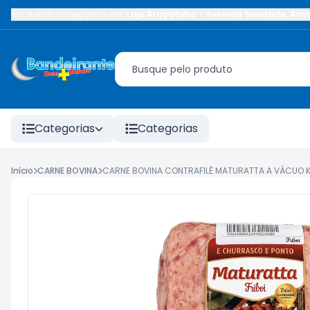
Você está navegando em:
Loja Araçatuba
-
Avenida Saudade
,
Ara
Categorias
Categorias
Início
CARNE BOVINA
CARNE BOVINA CONTRAFILÉ MATURATTA A VÁCUO 