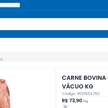
çatuba
-
SP
KG
CARNE BOVINA 
VÁCUO KG
Código: #
00554763
R$ 73,90
/
kg
kg