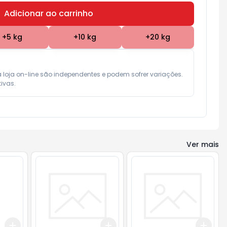
Adicionar ao carrinho
Subtotal:
R$ 0,00
+
5
kg
+
10
kg
+
20
kg
a loja on-line são independentes e podem sofrer variações.

ivas.
Ver mais
Add
Add
Add
+
0.6
kg
+
1
kg
+
1.5
kg
+
2.5
kg
+
3