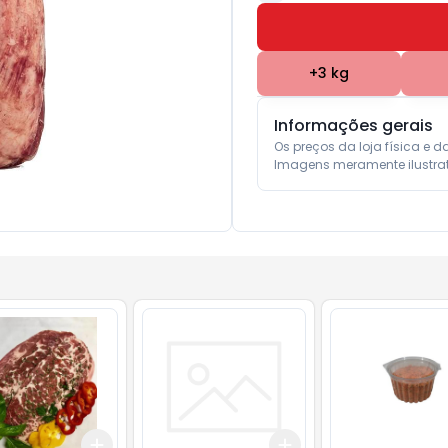
+
3
kg
Informações gerais
Os preços da loja física e d
Imagens meramente ilustrat
Add
Add
6
kg
+
3
kg
+
5
kg
+
3
+
5
+
10