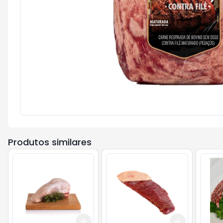
Produtos similares
Add
Add
+
3.6
kg
+
6
kg
+
3.6
kg
+