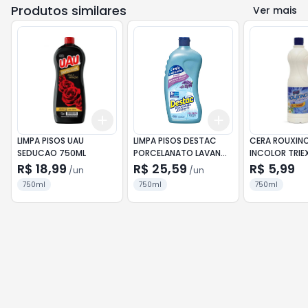
Produtos similares
Ver mais
Add
Add
+
3
+
5
+
10
+
3
+
5
+
10
LIMPA PISOS UAU
LIMPA PISOS DESTAC
CERA ROUXIN
SEDUCAO 750ML
PORCELANATO LAVANDA
INCOLOR TRIE
750ML
R$ 18,99
R$ 25,59
R$ 5,99
/
un
/
un
750ml
750ml
750ml