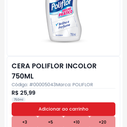
CERA POLIFLOR INCOLOR
750ML
Código: #
00005043
Marca:
POLIFLOR
R$ 25,99
750ml
Adicionar ao carrinho
Subtotal:
R$ 0
+
3
+
5
+
10
+
20