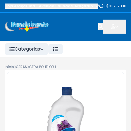
Loja Araçatuba
-
Avenida Saudade
,
Araçatuba
-
SP
(18) 3117-2830
Categorias
Início
CERAS
CERA POLIFLOR INCOLOR 750ML