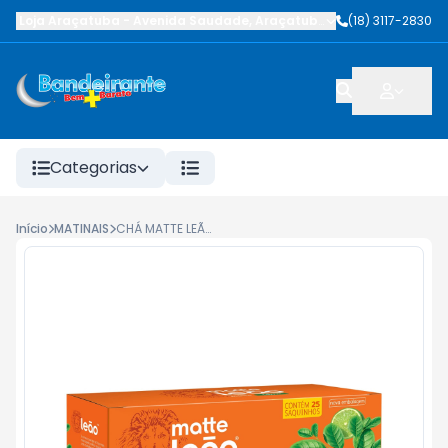
Loja Araçatuba
-
Avenida Saudade
,
Araçatuba
-
SP
(18) 3117-2830
Categorias
Início
MATINAIS
CHÁ MATTE LEÃO LIMAO 40G