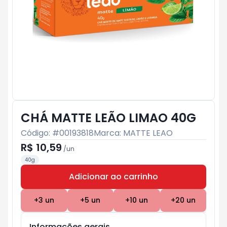
CHÁ MATTE LEÃO LIMAO 40G
Código: #
00193818
Marca:
MATTE LEAO
R$ 10,59
/
un
40g
Adicionar ao carrinho
Subtotal:
R$ 0
+
3
un
+
5
un
+
10
un
+
20
un
Informações gerais