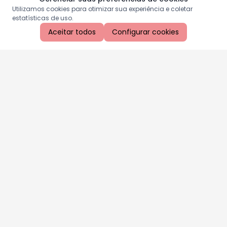
Utilizamos cookies para otimizar sua experiência e coletar
estatísticas de uso.
Aceitar todos
Configurar cookies
Aproveite as nossas promoções!
Cadastre seu e-mail e receba ofertas exclusivas.
QUERO RECEBER