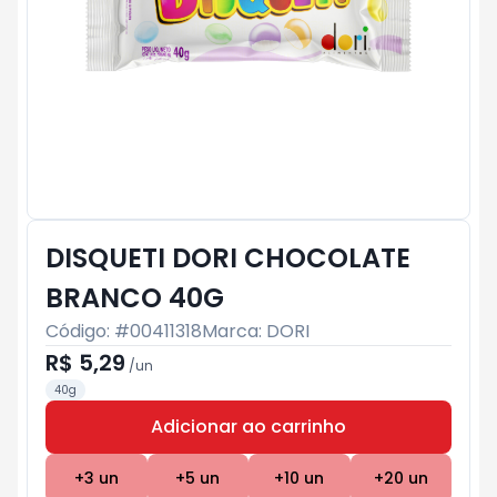
DISQUETI DORI CHOCOLATE
BRANCO 40G
Código: #
00411318
Marca:
DORI
R$ 5,29
/
un
40g
Adicionar ao carrinho
Subtotal:
R$ 0
+
3
un
+
5
un
+
10
un
+
20
un