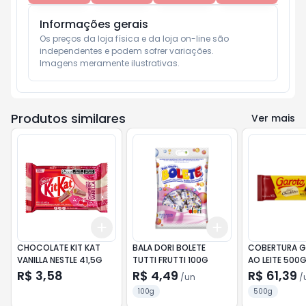
Informações gerais
Os preços da loja física e da loja on-line são 
independentes e podem sofrer variações.

Imagens meramente ilustrativas.
Produtos similares
Ver mais
Add
Add
+
3
+
5
+
10
+
3
+
5
+
10
CHOCOLATE KIT KAT
BALA DORI BOLETE
COBERTURA 
VANILLA NESTLE 41,5G
TUTTI FRUTTI 100G
AO LEITE 500
R$ 3,58
R$ 4,49
R$ 61,39
/
un
/
100g
500g