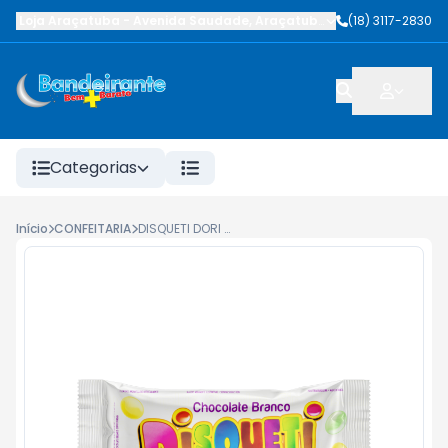
Loja Araçatuba
-
Avenida Saudade
,
Araçatuba
-
SP
(18) 3117-2830
Categorias
Início
CONFEITARIA
DISQUETI DORI CHOCOLATE BRANCO 40G