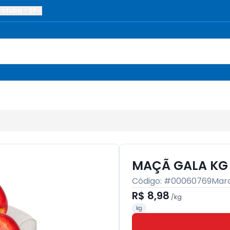
çatuba
-
SP
MAÇÃ GALA KG
Código: #
00060769
Mar
R$ 8,98
/
kg
kg