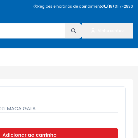
Regiões e horários de atendimento
(18) 3117-2830
Minha conta
ca:
MACA GALA
Adicionar ao carrinho
Subtotal:
R$ 0,00