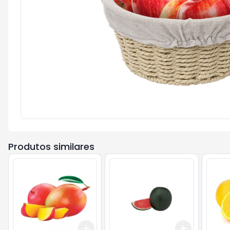
Produtos similares
Add
Add
+
1.5
kg
+
2.5
kg
+
30
kg
+