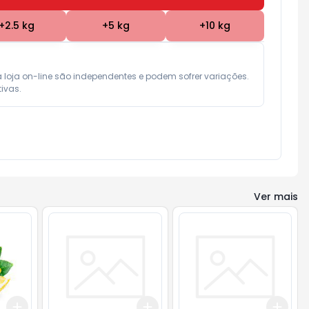
+
2.5
kg
+
5
kg
+
10
kg
a loja on-line são independentes e podem sofrer variações.

ivas.
Ver mais
Add
Add
Add
+
1.5
kg
+
2.5
kg
+
3
+
5
+
10
+
3