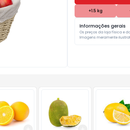
+
1.5
kg
Informações gerais
Os preços da loja física e d
Imagens meramente ilustrat
Add
Add
50
kg
+
1.5
kg
+
2.5
kg
+
9
kg
+
15
kg