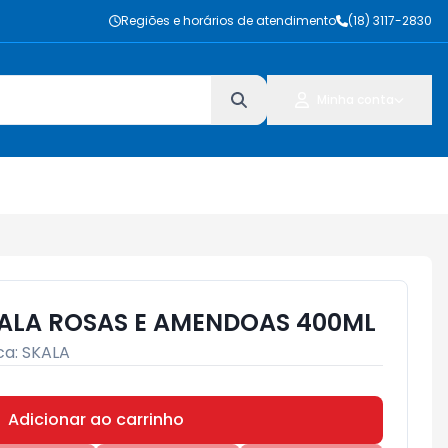
Regiões e horários de atendimento
(18) 3117-2830
Minha conta
ALA ROSAS E AMENDOAS 400ML
ca:
SKALA
Adicionar ao carrinho
Subtotal:
R$ 0,00