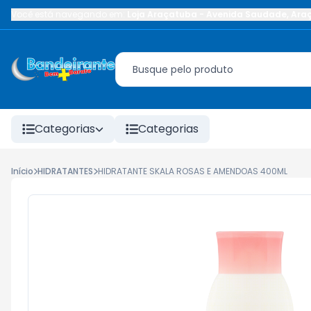
Você está navegando em:
Loja Araçatuba
-
Avenida Saudade
,
Ara
Categorias
Categorias
Início
HIDRATANTES
HIDRATANTE SKALA ROSAS E AMENDOAS 400ML