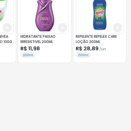
Add
Add
Add
+
3
+
5
+
10
+
3
+
5
+
10
+
3
NIVEA
HIDRATANTE PAIXAO
REPELENTE REPELEX CARE
NO 100G
IRRESISTIVEL 200ML
LOÇÃO 200ML
R$ 11,98
R$ 28,89
/
un
200ml
200ml