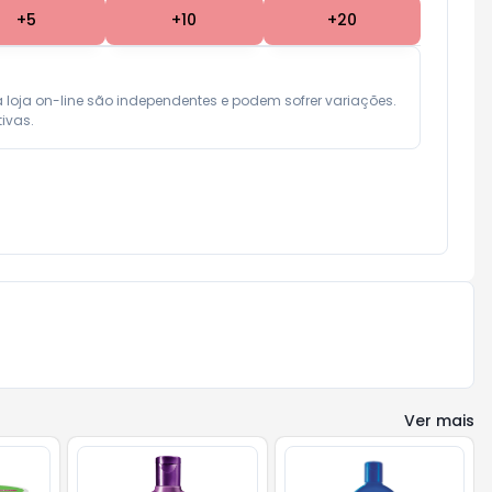
+
5
+
10
+
20
a loja on-line são independentes e podem sofrer variações.

ivas.
Ver mais