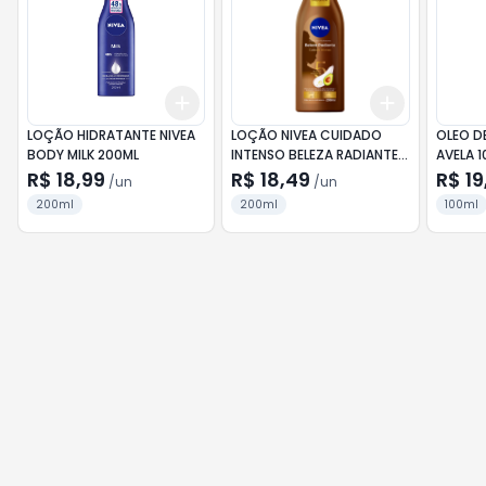
Add
Add
+
3
+
5
+
10
+
3
+
5
+
LOÇÃO HIDRATANTE NIVEA
LOÇÃO NIVEA CUIDADO
OLEO D
BODY MILK 200ML
INTENSO BELEZA RADIANTE
AVELA 
200ML
R$ 18,99
R$ 18,49
R$ 19
/
un
/
un
200ml
200ml
100ml