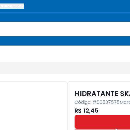
çatuba
-
SP
HIDRATANTE SK
Código: #
00537575
Mar
R$ 12,45