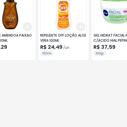
Add
Add
10
+
3
+
5
+
10
+
3
+
5
+
10
E AMENDOA PAIXAO
REPELENTE OFF LOÇÃO ALOE
GEL HIDRAT FACIAL 
100ML
VERA 100ML
C/ACIDO HIAL PEPI
,29
R$ 24,49
R$ 37,59
/
un
100ml
100gr