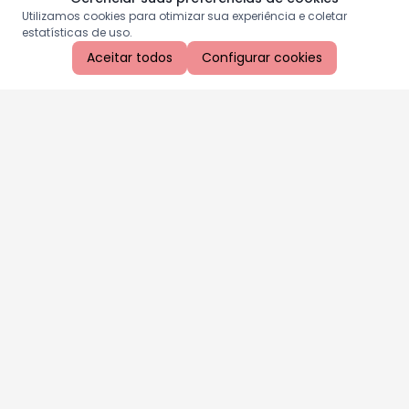
Utilizamos cookies para otimizar sua experiência e coletar
estatísticas de uso.
Aceitar todos
Configurar cookies
Aproveite as nossas promoções!
Cadastre seu e-mail e receba ofertas exclusivas.
QUERO RECEBER