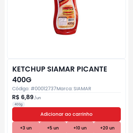
KETCHUP SIAMAR PICANTE
400G
Código: #
00012737
Marca:
SIAMAR
R$ 6,89
/
un
400g
Adicionar ao carrinho
Subtotal:
R$ 0
+
3
un
+
5
un
+
10
un
+
20
un