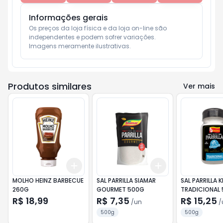
Informações gerais
Os preços da loja física e da loja on-line são 
independentes e podem sofrer variações.

Imagens meramente ilustrativas.
Produtos similares
Ver mais
Add
Add
+
3
+
5
+
10
+
3
+
5
+
10
MOLHO HEINZ BARBECUE
SAL PARRILLA SIAMAR
SAL PARRILLA K
260G
GOURMET 500G
TRADICIONAL
R$ 18,99
R$ 7,35
R$ 15,25
/
un
/
500g
500g