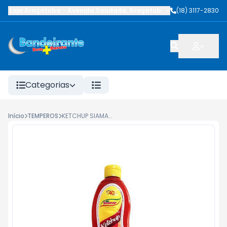
Loja Araçatuba
-
Avenida Saudade
,
Araçatuba
-
SP
(18) 3117-2830
Categorias
Início
TEMPEROS
KETCHUP SIAMAR PICANTE 400G