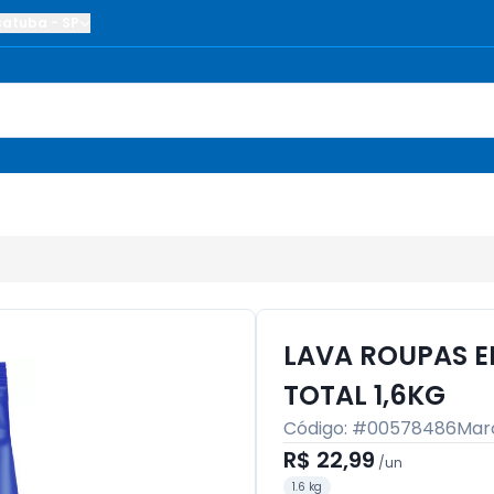
çatuba
-
SP
LAVA ROUPAS E
TOTAL 1,6KG
Código: #
00578486
Mar
R$ 22,99
/
un
1.6 kg