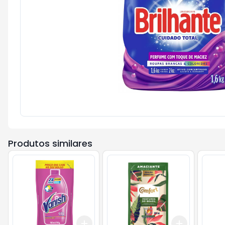
Produtos similares
Add
Add
+
3
+
5
+
10
+
3
+
5
+