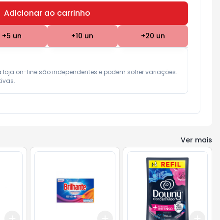
Adicionar ao carrinho
Subtotal:
R$ 0,00
+
5
un
+
10
un
+
20
un
a loja on-line são independentes e podem sofrer variações.

ivas.
Ver mais
Add
Add
Add
+
3
+
5
+
10
+
3
+
5
+
10
+
3