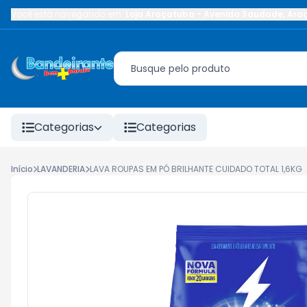
Você está navegando em:
Loja Araçatuba
-
Avenida Saudade
,
Ara
Categorias
Categorias
Início
LAVANDERIA
LAVA ROUPAS EM PÓ BRILHANTE CUIDADO TOTAL 1,6KG