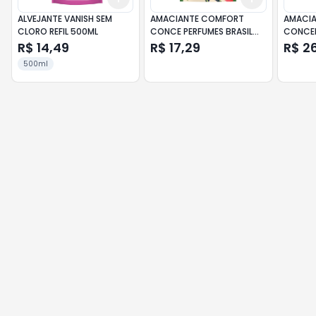
ALVEJANTE VANISH SEM
AMACIANTE COMFORT
AMACI
CLORO REFIL 500ML
CONCE PERFUMES BRASIL
CONCEN
810ML
SEGRED
R$ 14,49
R$ 17,29
R$ 2
500ml