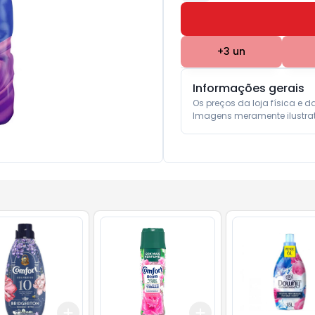
+
3
un
Informações gerais
Os preços da loja física e d
Imagens meramente ilustrat
Add
Add
10
+
3
+
5
+
10
+
3
+
5
+
10