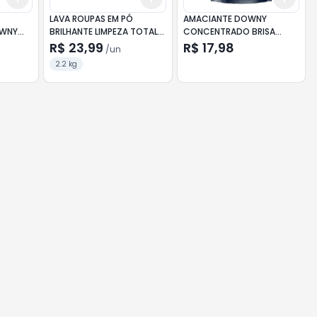
LAVA ROUPAS EM PÓ
AMACIANTE DOWNY
WNY
BRILHANTE LIMPEZA TOTAL
CONCENTRADO BRISA
2,2KG
INTENSO SC 750ML
R$ 23,99
R$ 17,98
/
un
2.2 kg