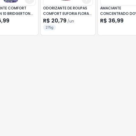
ANTE COMFORT
ODORIZANTE DE ROUPAS
AMACIANTE
 10 BRIDGERTON
COMFORT EUFORIA FLORAL
CONCENTRADO DO
OS 1L
275G
BRISA SUAVE 1,5L
6,99
R$ 20,79
R$ 36,99
/
un
275g