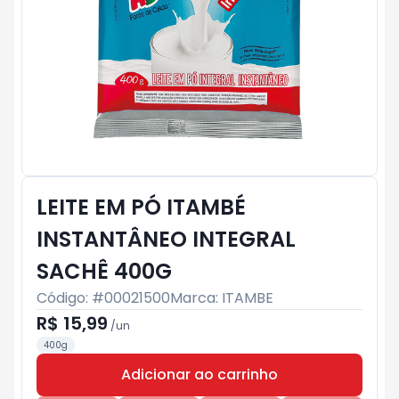
LEITE EM PÓ ITAMBÉ
INSTANTÂNEO INTEGRAL
SACHÊ 400G
Código: #
00021500
Marca:
ITAMBE
R$ 15,99
/
un
400g
Adicionar ao carrinho
Subtotal:
R$ 0