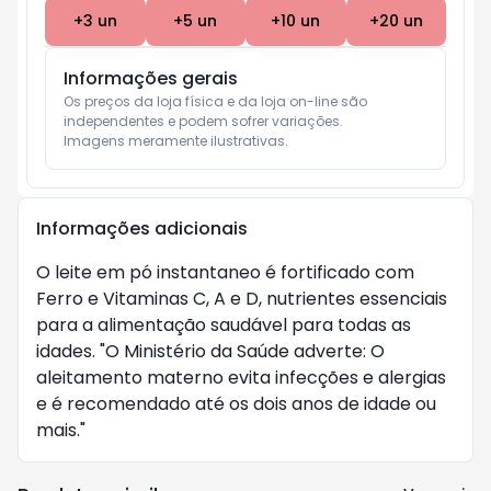
+
3
un
+
5
un
+
10
un
+
20
un
Informações gerais
Os preços da loja física e da loja on-line são 
independentes e podem sofrer variações.

Imagens meramente ilustrativas.
Informações adicionais
O leite em pó instantaneo é fortificado com
Ferro e Vitaminas C, A e D, nutrientes essenciais
para a alimentação saudável para todas as
idades. "O Ministério da Saúde adverte: O
aleitamento materno evita infecções e alergias
e é recomendado até os dois anos de idade ou
mais."