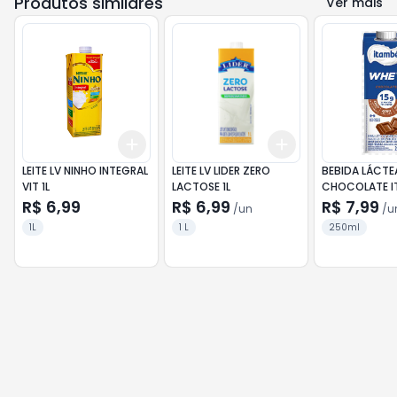
Produtos similares
Ver mais
Add
Add
+
3
+
5
+
10
+
3
+
5
+
10
LEITE LV NINHO INTEGRAL
LEITE LV LIDER ZERO
BEBIDA LÁCTE
VIT 1L
LACTOSE 1L
CHOCOLATE I
250ML
R$ 6,99
R$ 6,99
R$ 7,99
/
un
/
u
1L
1 L
250ml