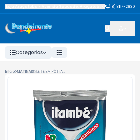
Loja Araçatuba
-
Avenida Saudade
,
Araçatuba
-
SP
(18) 3117-2830
Categorias
Início
MATINAIS
LEITE EM PÓ ITAMBÉ INSTANTÂNEO INTEGRAL SACHÊ 400G