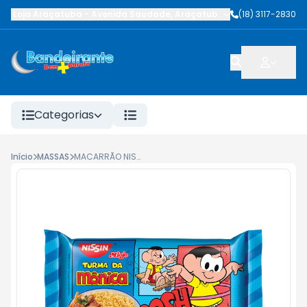
Loja Araçatuba
-
Avenida Saudade
,
Araçatuba
-
SP
(18) 3117-2830
Categorias
Início
MASSAS
MACARRÃO NISSIN LAMEN SUAVE CARNE 85G