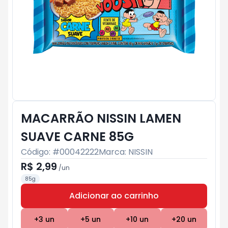
MACARRÃO NISSIN LAMEN
SUAVE CARNE 85G
Código: #
00042222
Marca:
NISSIN
R$ 2,99
/
un
85g
Adicionar ao carrinho
Subtotal:
R$ 0
+
3
un
+
5
un
+
10
un
+
20
un