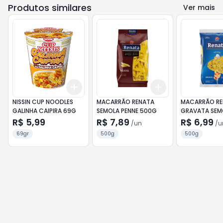
Produtos similares
Ver mais
Add
Add
+
3
+
5
+
10
+
3
+
5
+
10
NISSIN CUP NOODLES
MACARRÃO RENATA
MACARRÃO RE
GALINHA CAIPIRA 69G
SEMOLA PENNE 500G
GRAVATA SEM
OVOS 500G
R$ 5,99
R$ 7,89
R$ 6,99
/
un
/
u
69gr
500g
500g